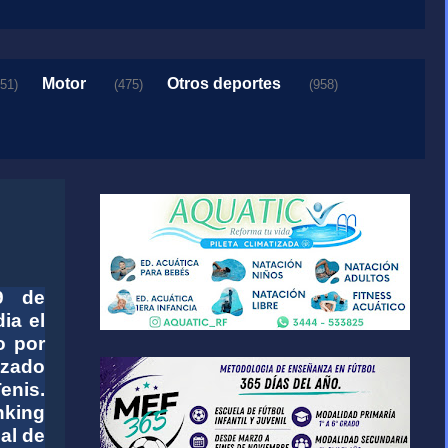
Motor
Otros deportes
151)
(475)
(958)
9 de
ia el
o por
izado
enis.
nking
al de