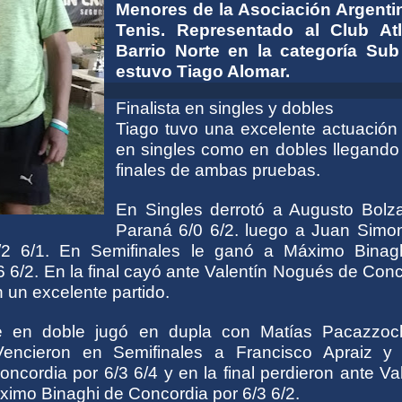
Menores de la Asociación Argenti
Tenis. Representado al Club Atl
Barrio Norte en la categoría Sub
estuvo Tiago Alomar.
Finalista en singles y dobles
Tiago tuvo una excelente actuación 
en singles como en dobles llegando 
finales de ambas pruebas.
En Singles derrotó a Augusto Bolz
Paraná 6/0 6/2. luego a Juan Simo
/2 6/1. En Semifinales le ganó a Máximo Binag
 6/2. En la final cayó ante Valentín Nogués de Con
n un excelente partido.
e en doble jugó en dupla con Matías Pacazzoc
Vencieron en Semifinales a Francisco Apraiz y
cordia por 6/3 6/4 y en la final perdieron ante Va
imo Binaghi de Concordia por 6/3 6/2.