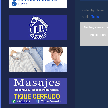
Posted by
Hernán D
Labels:
Tenis
No hay comenta
Publicar un 