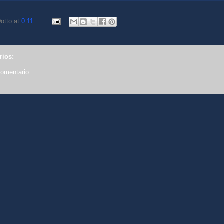
otto
at
0:11
rios:
comentario