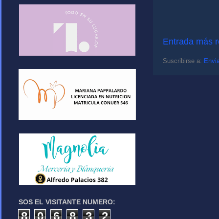
Entrada más r
Suscribirse a:
Envia
SOS EL VISITANTE NUMERO:
8
0
6
8
3
2