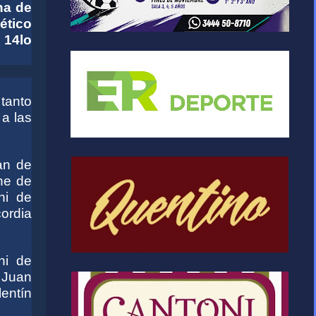
na de
ético
 14lo
tanto
a las
an de
ne de
hi de
cordia
hi de
 Juan
lentín