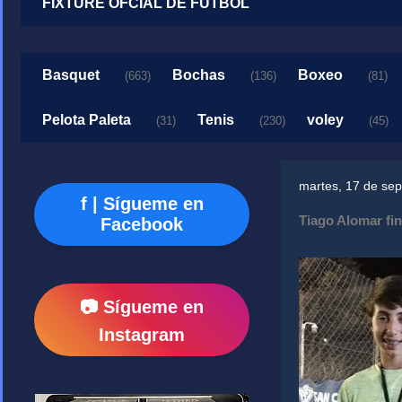
FIXTURE OFCIAL DE FUTBOL
Basquet
Bochas
Boxeo
(663)
(136)
(81)
Pelota Paleta
Tenis
voley
(31)
(230)
(45)
martes, 17 de se
f | Sígueme en
Tiago Alomar fina
Facebook
📷 Sígueme en
Instagram