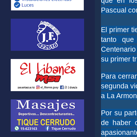
que en lo
Pascual co
El primer 
tanto que
Centenario
su primer t
Para cerrar
segunda vic
a La Armon
Por su par
de haber 
apasionant