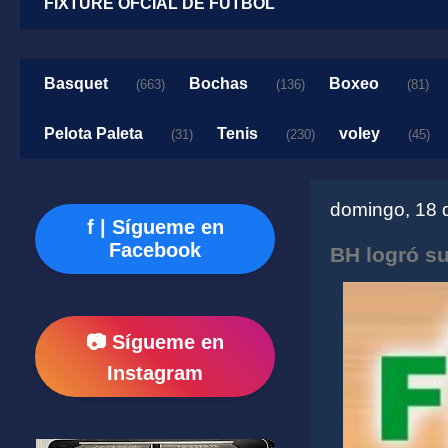
FIXTURE OFCIAL DE FUTBOL
Basquet
Bochas
Boxeo
(663)
(136)
(81)
Pelota Paleta
Tenis
voley
(31)
(230)
(45)
domingo, 18 
f | Sígueme en
Facebook
BH logró su
📷 Sígueme en
Instagram