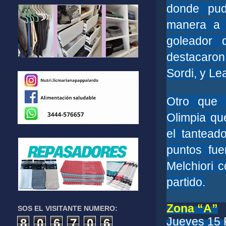
donde pudo
manera a 
goleador 
destacaro
Sordi, y Le
Otro que 
Olimpia que
el tantead
puntos fue
Melchiori c
partido.
Zona “A”
SOS EL VISITANTE NUMERO:
Jueves 15 
8
0
6
7
0
6