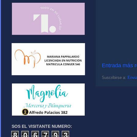
Entrada más r
Suscribirse a:
Envia
SOS EL VISITANTE NUMERO:
8
0
6
7
9
3