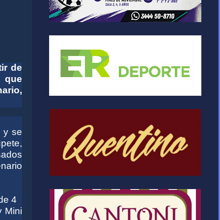
ir de
s que
ario,
y y se
pete,
esados
enario
 de 4
y Mini