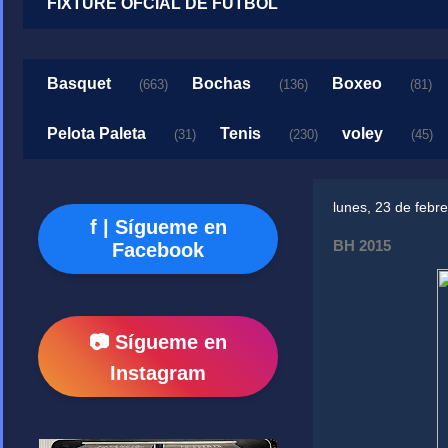
FIXTURE OFCIAL DE FUTBOL
Basquet
Bochas
Boxeo
(663)
(136)
(81)
Pelota Paleta
Tenis
voley
(31)
(230)
(45)
lunes, 23 de febr
f | Sígueme en
BH 2015
Facebook
📷 Sígueme en
Instagram