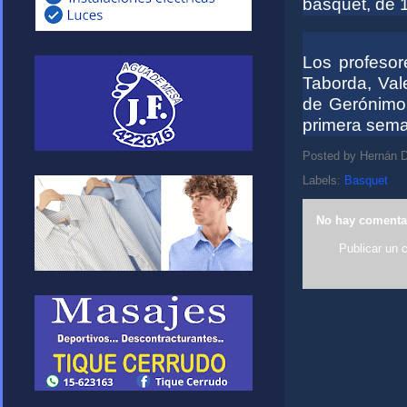
básquet, de 
Los profesor
Taborda, Val
de Gerónimo 
primera sem
Posted by
Hernán D
Labels:
Basquet
No hay comenta
Publicar un 