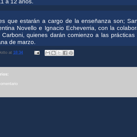
11 a 12 años.
es que estarán a cargo de la enseñanza son; San
entina Novello e Ignacio Echeverria, con la colabo
Carboni, quienes darán comienzo a las prácticas 
ana de marzo.
otto
at
18:34
rios:
comentario