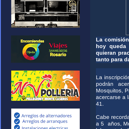
La comisión 
hoy queda a
quieran prac
tanto para 
La inscripci
podrán acer
Mosquitos, Pr
acercarse a l
41.
Cabe recorda
a 5 años, Mo