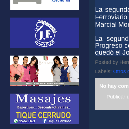
La segunda
Ferroviari
Marcial Mor
La segunda
Progreso 
quedó el J
Posted by
Her
Labels:
Otros 
No hay com
Publicar 