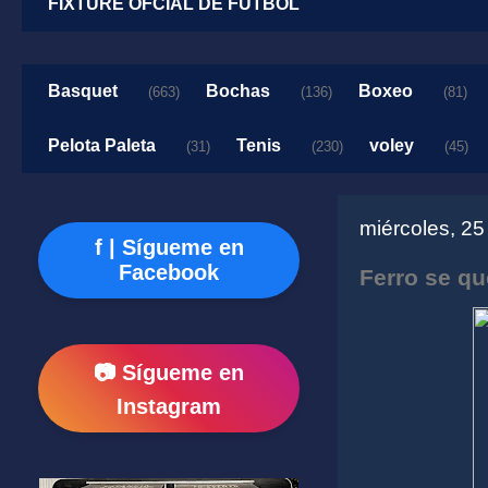
FIXTURE OFCIAL DE FUTBOL
Basquet
Bochas
Boxeo
(663)
(136)
(81)
Pelota Paleta
Tenis
voley
(31)
(230)
(45)
miércoles, 25
f | Sígueme en
Facebook
Ferro se qu
📷 Sígueme en
Instagram