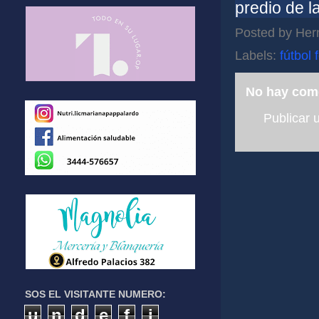
predio de l
Posted by
Her
Labels:
fútbol
No hay com
Publicar 
SOS EL VISITANTE NUMERO:
u
n
d
e
f
i