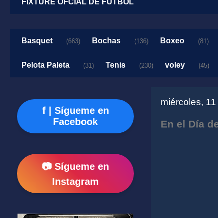
FIXTURE OFCIAL DE FUTBOL
Basquet
Bochas
Boxeo
(663)
(136)
(81)
Pelota Paleta
Tenis
voley
(31)
(230)
(45)
miércoles, 1
f | Sígueme en
Facebook
En el Día d
📷 Sígueme en
Instagram