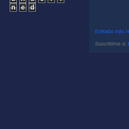
n
e
d
Entrada más r
Suscribirse a: