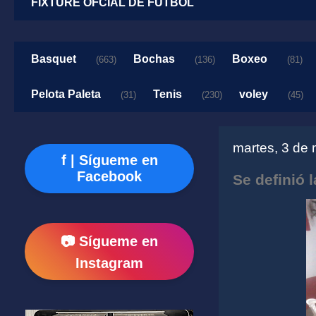
FIXTURE OFCIAL DE FUTBOL
Basquet
Bochas
Boxeo
(663)
(136)
(81)
Pelota Paleta
Tenis
voley
(31)
(230)
(45)
martes, 3 de
f | Sígueme en
Facebook
Se definió l
📷 Sígueme en
Instagram