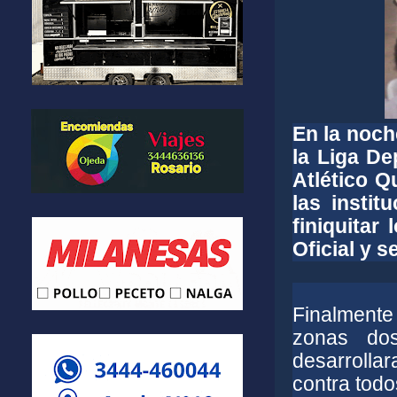
En la noch
la Liga De
Atlético Q
las insti
finiquitar
Oficial y s
Finalmente
zonas do
desarroll
contra todo