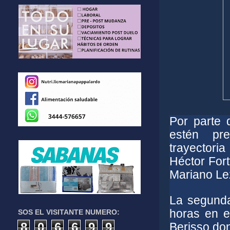
Por parte 
estén pr
trayectori
Héctor Fort
Mariano Le
La segunda
horas en e
SOS EL VISITANTE NUMERO:
8
0
6
6
9
9
Berisso don