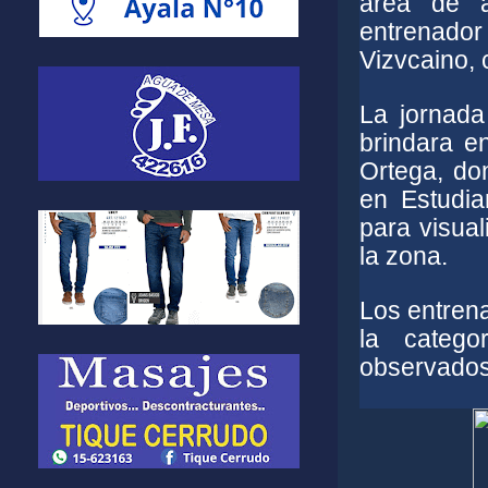
área de a
entrenado
Vizvcaino, 
La jornada
brindara en
Ortega, do
en Estudia
para visual
la zona.
Los entren
la catego
observados 