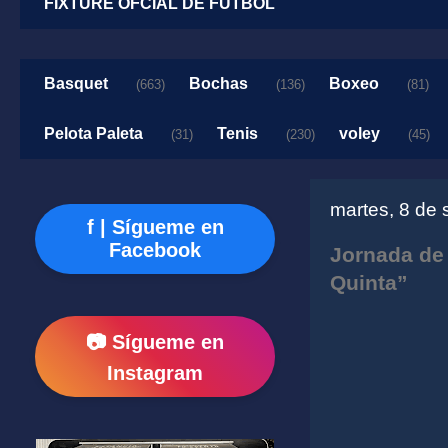
FIXTURE OFCIAL DE FUTBOL
Basquet
Bochas
Boxeo
(663)
(136)
(81)
Pelota Paleta
Tenis
voley
(31)
(230)
(45)
martes, 8 de
f | Sígueme en
Facebook
Jornada de 
Quinta”
📷 Sígueme en
Instagram