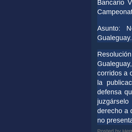
Bancario V
Campeonato
Asunto: N
Gualeguay.
Resoluci
Gualeguay, 
corridos a 
la publica
defensa qu
juzgársel
derecho a d
no presenta
Posted by
Her