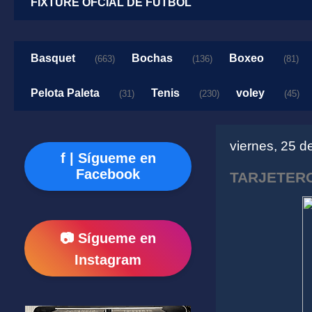
FIXTURE OFCIAL DE FUTBOL
Basquet
Bochas
Boxeo
(663)
(136)
(81)
Pelota Paleta
Tenis
voley
(31)
(230)
(45)
viernes, 25 d
f | Sígueme en
Facebook
TARJETERO
📷 Sígueme en
Instagram