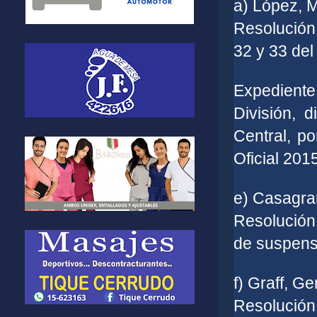
a) López, M
Resolución
32 y 33 del 
Expedient
División, 
Central, p
Oficial 201
e) Casagran
Resolución:
de suspensi
f) Graff, G
Resolución