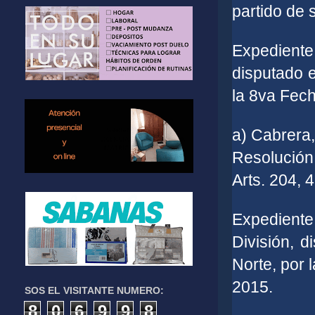
partido de 
Expediente
disputado e
la 8va Fec
a) Cabrera,
Resolución
Arts. 204, 4
Expedien
División, d
Norte, por
2015.
SOS EL VISITANTE NUMERO:
8
0
6
9
9
8