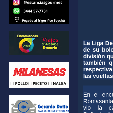
La Liga De
de su bole
división q
también q
respectiva
las vueltas
En el enc
Romasanta 
vio la ca