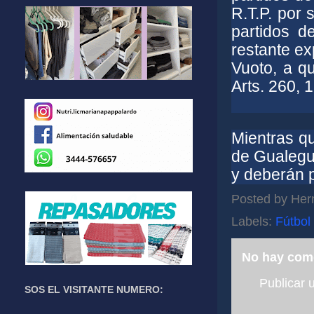
R.T.P. por 
partidos d
restante ex
Vuoto, a q
Arts. 260, 1
Mientras qu
de Gualegua
y deberán 
Posted by
Her
Labels:
Fútbol
No hay com
Publicar 
SOS EL VISITANTE NUMERO: