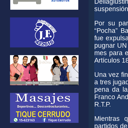
Dellagius
suspensión 
Por su par
“Pocha” Ba
fue expulsa
pugnar UN p
mes para ej
Artículos 18
Una vez fin
a tres juga
pena da la
Franco Andr
R.T.P.
Mientras 
partidos de