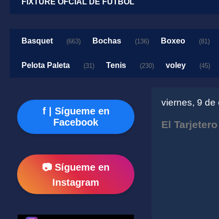
FIXTURE OFCIAL DE FUTBOL
Basquet
Bochas
Boxeo
(663)
(136)
(81)
Pelota Paleta
Tenis
voley
(31)
(230)
(45)
viernes, 9 de
f | Sígueme en
Facebook
El Tarjetero
📷 Sígueme en
Instagram