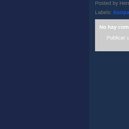
Posted by
Her
Labels:
Basqu
No hay com
Publicar 