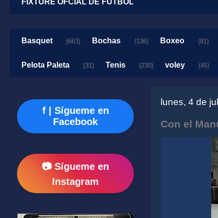
FIXTURE OFCIAL DE FUTBOL
Basquet
Bochas
Boxeo
(663)
(136)
(81)
Pelota Paleta
Tenis
voley
(31)
(230)
(45)
lunes, 4 de ju
f | Sígueme en
Facebook
Con el Man
📷 Sígueme en
Instagram