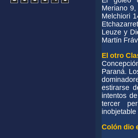
El goleo 
Meriano 9,
Melchiori 
Etchazarr
Leuze y Di
Martín Frá
El otro Cla
Concepción
Paraná. Los
dominadores
estirarse 
intentos d
tercer pe
inobjetable 
Colón dio 