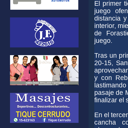
El primer 
juego ofen
distancia 
interior, m
de Forast
juego.
Tras un pr
20-15, San
aprovechan
y con Rebe
lastimando
pasaje de 
finalizar e
En el terce
cancha c