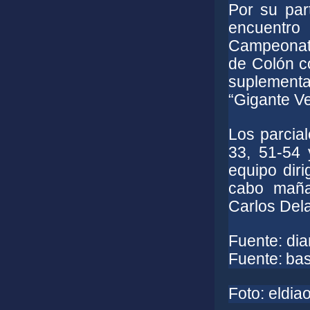
Por su par
encuentro
Campeonato
de Colón co
suplementa
“Gigante Ve
Los parcial
33, 51-54 
equipo diri
cabo maña
Carlos Del
Fuente: dia
Fuente:
bas
Foto: eldia