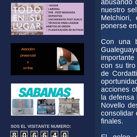
abusando de
nuestro se
Melchiori,
ponerse en 
Con una bu
Gualeguayc
importante
con su tiro
de Cordatt
oportunida
acciones o
la defensa 
Novello des
consolidar
finales.
SOS EL VISITANTE NUMERO:
8
0
6
6
4
0