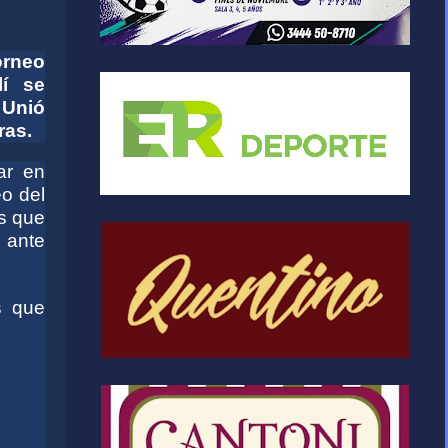
orneo
lí se
 Unió
ras.
ar en
eo del
as que
 ante
s que