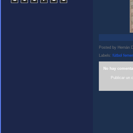
Posted by
Hernán D
Labels:
fútbol feme
No hay comenta
Publicar un 