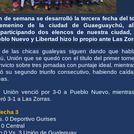
n de semana se desarrolló la tercera fecha del t
femenino de la ciudad de Guaeguaychú, al
participando dos elencos de nuestra ciudad,
blo Nuevo y Libertad hizo lo propio ante Las Zor
 de las chicas gualeyas siguen dando que habl
, Unión que se quedó con el título del primer torn
victo sobre tres jornadas con puntaje ideal, mientr
ó su segundo triunfo consecutivo, habiendo caída
eas.
e Unión venció por 3-0 a Pueblo Nuevo, mientra
ró 3-1 a Las Zorras.
fecha 3
s. 0 Deportivo Gurises
 0 Central
 0 Vs. 3 Unión de Gualeguay