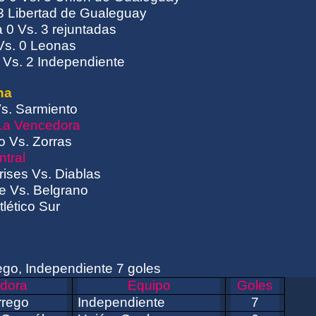
 3 Libertad de Gualeguay
 0 Vs. 3 rejuntadas
Vs. 0 Leonas
1 Vs. 2 Independiente
ha
s. Sarmiento
 La Vencedora
 Vs. Zorras
ntral
rises Vs. Diablas
e Vs. Belgrano
lético Sur
go, Independiente 7 goles
dora
Equipo
Goles
rrego
Independiente
7