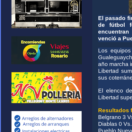
El pasado fi
de fútbol 
encuentran 
venció a Pue
Los equipos
Gualeguaychú
año marcha in
Libertad sum
sus coterrán
El elenco d
Libertad supe
Resultados 
Belgrano 3 V
Diablas 0 Vs.
Pueblo Nuevo