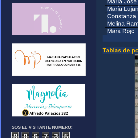
María Jose
María Luja
Constanza 
Melina Ram
Mara Rojo
Tablas de p
SOS EL VISITANTE NUMERO:
8
0
6
7
3
5