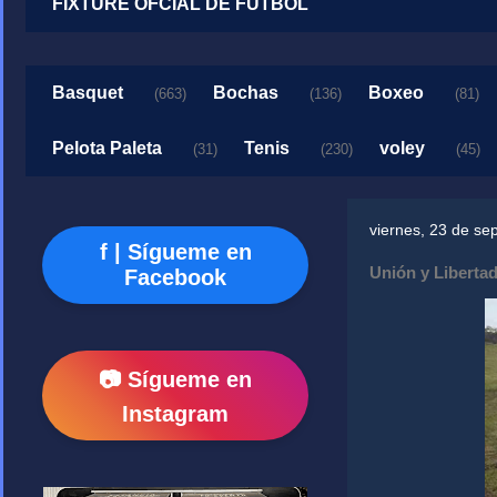
FIXTURE OFCIAL DE FUTBOL
Basquet
Bochas
Boxeo
(663)
(136)
(81)
Pelota Paleta
Tenis
voley
(31)
(230)
(45)
viernes, 23 de se
f | Sígueme en
Unión y Liberta
Facebook
📷 Sígueme en
Instagram