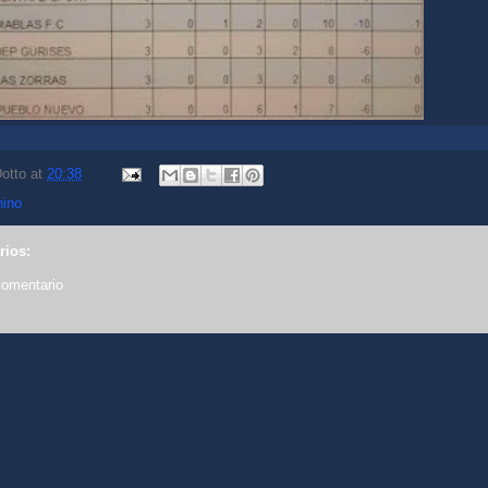
otto
at
20:38
nino
rios:
comentario