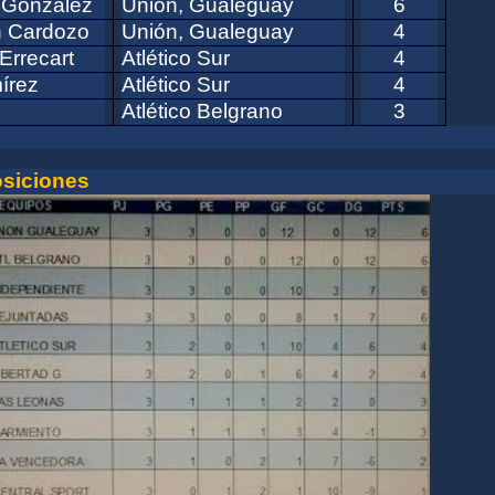
 González
Unión, Gualeguay
6
n Cardozo
Unión, Gualeguay
4
Errecart
Atlético Sur
4
írez
Atlético Sur
4
Atlético Belgrano
3
osiciones