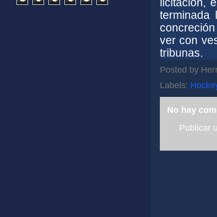
licitación,
terminada 
concreción
ver con ves
tribunas.
Posted by
Her
Labels:
Hocke
No hay com
Publicar 