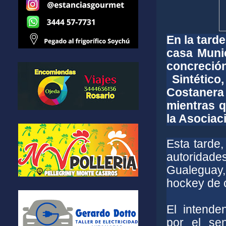
En la tard
casa Munic
concreci
Sintético,
Costanera 
mientras q
la Asociac
Esta tarde
autoridades
Gualeguay
hockey de c
El intende
por el sen