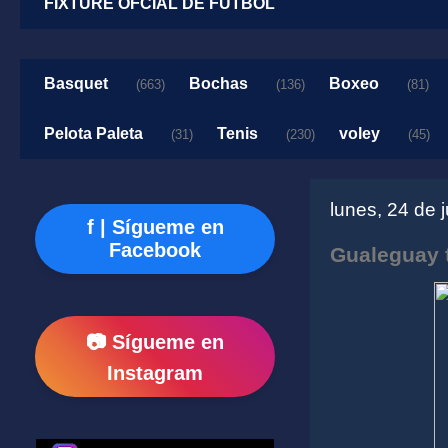
FIXTURE OFCIAL DE FUTBOL
Basquet
Bochas
Boxeo
(663)
(136)
(81)
Pelota Paleta
Tenis
voley
(31)
(230)
(45)
lunes, 24 de 
f | Sígueme en
Facebook
Gualeguay 
📷 Sígueme en
Instagram