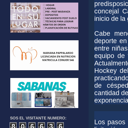
predispos
concejal C
inicio de la
Cabe menci
deporte en
entre niña
equipo de 
Actualment
Hockey del
practicand
de césped
cantidad de
exponencial
SOS EL VISITANTE NUMERO:
Los pasos 
8
0
6
6
3
6