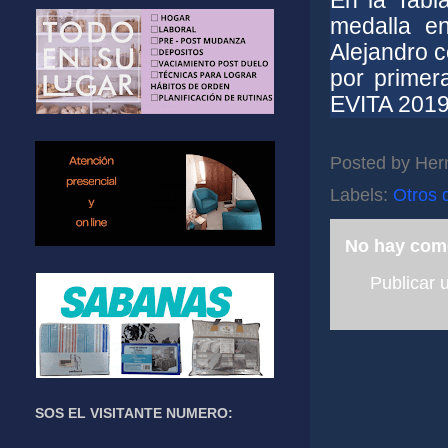
En la Tabl
medalla en
Alejandro c
por primer
EVITA 2019
Posted by
Her
Labels:
Otros 
No hay com
Publicar 
SOS EL VISITANTE NUMERO: