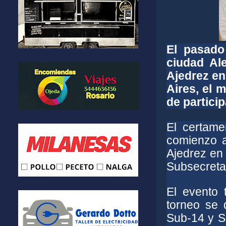
El pasado
ciudad Al
Ajedrez en
Aires, el 
de partici
El certame
comienzo a
Ajedrez en 
Subsecretar
El evento 
torneo se d
Sub-14 y Su