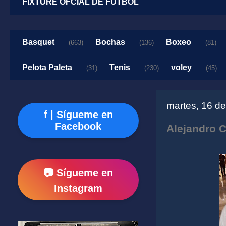
FIXTURE OFCIAL DE FUTBOL
Basquet
Bochas
Boxeo
(663)
(136)
(81)
Pelota Paleta
Tenis
voley
(31)
(230)
(45)
martes, 16 de
f | Sígueme en
Facebook
Alejandro C
📷 Sígueme en
Instagram