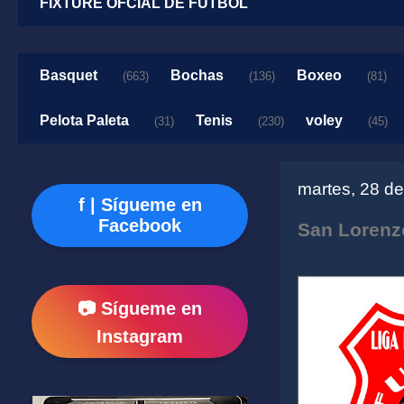
FIXTURE OFCIAL DE FUTBOL
Basquet
Bochas
Boxeo
(663)
(136)
(81)
Pelota Paleta
Tenis
voley
(31)
(230)
(45)
martes, 28 d
f | Sígueme en
Facebook
San Lorenzo
📷 Sígueme en
Instagram