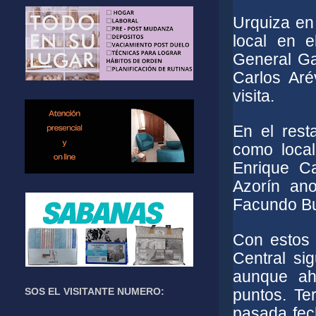
Urquiza en
local en 
General Ga
Carlos Aré
visita.
En el resta
como local
Enrique C
Azorín an
Facundo Bus
Con estos 
Central si
aunque ah
SOS EL VISITANTE NUMERO:
puntos. Te
pasada fec