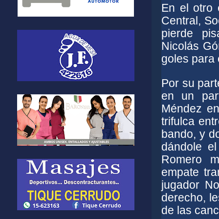
En el otro
Central, So
pierde pi
Nicolás Gó
goles para e
Por su part
en un par
Méndez en 
trifulca en
bando, y d
dándole el
Romero mi
empate tra
jugador No
derecho, le
de las can