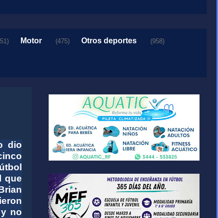
Motor
Otros deportes
151)
(475)
(958)
o dio
cinco
útbol
l que
Brian
ieron
 y no