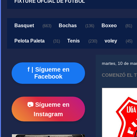
FIXTURE OFCIAL DE FUTBOL
Basquet
Bochas
Boxeo
(663)
(136)
(81)
Pelota Paleta
Tenis
voley
(31)
(230)
(45)
martes, 10 de ma
f | Sígueme en
COMENZÓ EL T
Facebook
📷 Sígueme en
Instagram