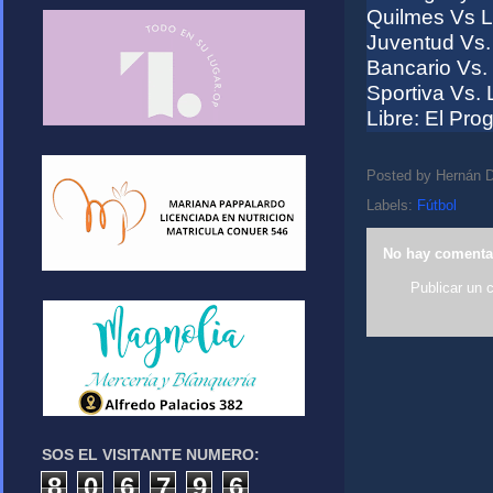
Quilmes Vs 
Juventud Vs.
Bancario Vs.
Sportiva Vs. 
Libre: El Pro
Posted by
Hernán D
Labels:
Fútbol
No hay comenta
Publicar un 
SOS EL VISITANTE NUMERO:
8
0
6
7
9
6