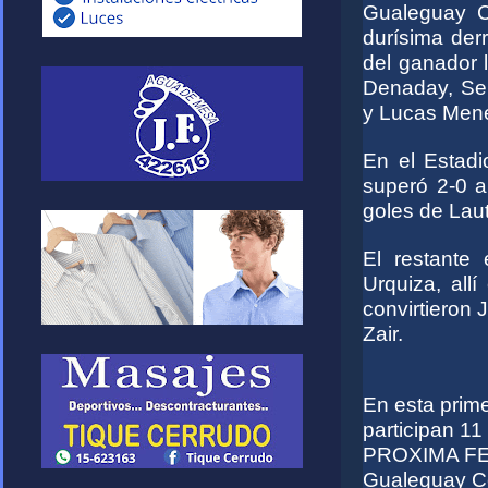
Gualeguay Ce
durísima der
del ganador 
Denaday, Seb
y Lucas Mene
En el Estad
superó 2-0 a
goles de Lau
El restante
Urquiza, all
convirtieron 
Zair.
En esta prime
participan 11
PROXIMA F
Gualeguay Ce