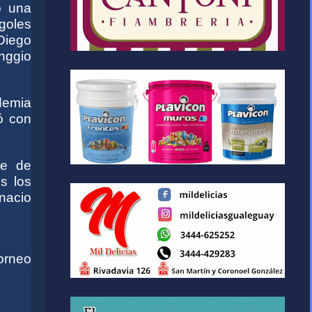
ó una
goles
Diego
nggio
demia
ó con
re de
es los
gnacio
torneo