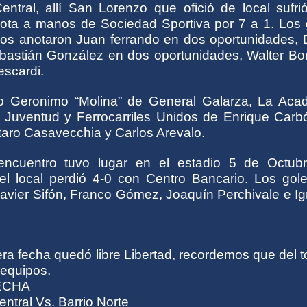
ntral, allí San Lorenzo que ofició de local sufri
rota a manos de Sociedad Sportiva por 7 a 1. Los 
los anotaron Juan ferrando en dos oportunidades, 
astián González en dos oportunidades, Walter Bo
scardi.
io Geronimo “Molina” de General Galarza, La Aca
 Juventud y Ferrocarriles Unidos de Enrique Carb
taro Casavecchia y Carlos Arevalo.
 encuentro tuvo lugar en el estadio 5 de Octub
í el local perdió 4-0 con Centro Bancario. Los gol
Javier Sifón, Franco Gómez, Joaquín Perchivale e I
ra fecha quedó libre Libertad, recordemos que del 
 equipos.
ECHA
ntral Vs. Barrio Norte