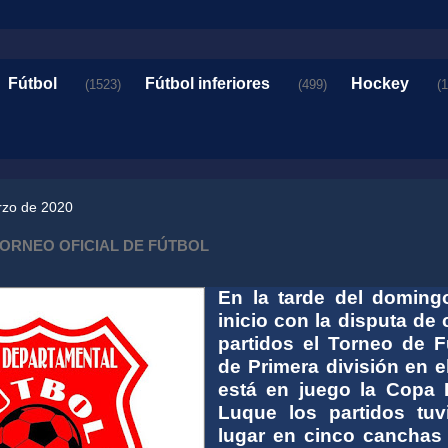
Fútbol
Fútbol inferiores
Hockey
(1523)
(499)
(
rzo de 2020
ORNEO OFICIAL DE FÚTBOL
En la tarde del doming
inicio con la disputa de 
partidos el Torneo de F
de Primera división en e
está en juego la Copa 
Luque los partidos tuv
lugar en cinco canchas