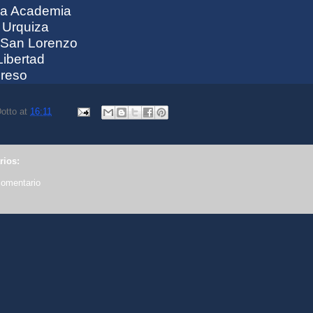
La Academia
 Urquiza
 San Lorenzo
Libertad
greso
otto
at
16:11
rios:
comentario