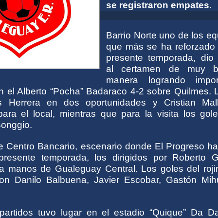
se registraron empates.
Barrio Norte uno de los e
que más se ha reforzado 
presente temporada, dio i
al certamen de muy b
manera logrando impo
n el Alberto “Pocha” Badaraco 4-2 sobre Quilmes. 
as Herrera en dos oportunidades y Cristian Mall
para el local, mientras que para la visita los gol
Bonggio.
 Centro Bancario, escenario donde El Progreso ha
presente temporada, los dirigidos por Roberto G
a manos de Gualeguay Central. Los goles del roji
eron Danilo Balbuena, Javier Escobar, Gastón Mih
.
partidos tuvo lugar en el estadio “Quique” Da Da