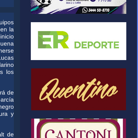
quipos
en la
nicio
uena
nerse
Lucas
arino
es los
rá de
arcía
negro
ura y
lt de