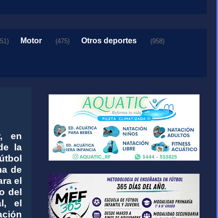
Motor
Otros deportes
151)
(475)
(958)
, en
de la
útbol
ma de
ra el
o del
l, el
ación