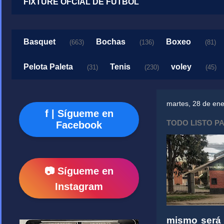
FIXTURE OFCIAL DE FUTBOL
Basquet
Bochas
Boxeo
(663)
(136)
(81)
Pelota Paleta
Tenis
voley
(31)
(230)
(45)
martes, 28 de en
f | Sígueme en
TODO LISTO P
Facebook
📷 Sígueme en
Instagram
mismo será f