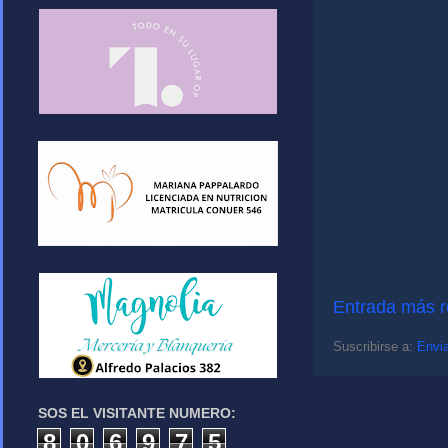
Entrada más r
Suscribirse a:
Envia
SOS EL VISITANTE NUMERO:
8
0
6
9
7
5