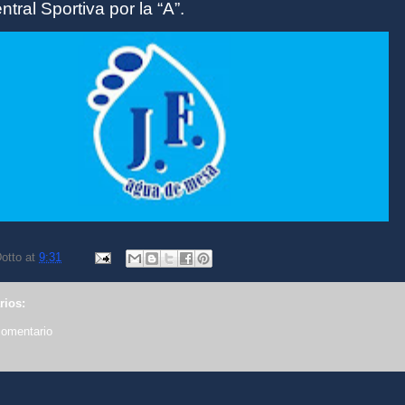
tral Sportiva por la “A”.
otto
at
9:31
rios:
comentario