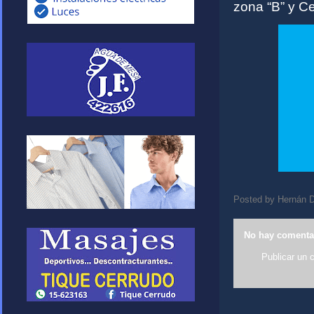
zona “B” y Cen
Posted by
Hernán D
No hay comenta
Publicar un 