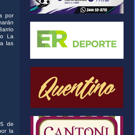
a por
harán
arrio
to La
 a las
 5 de
or la