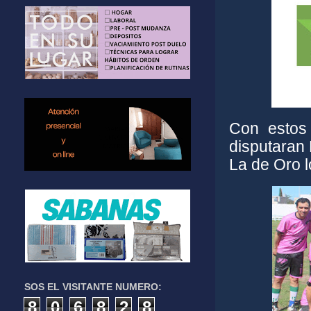
Con estos
disputaran 
La de Oro l
SOS EL VISITANTE NUMERO:
8
0
6
8
2
8