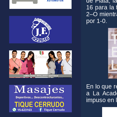
de Plata, l
16 para la 
2–O mientra
por 1-0.
En lo que 
a La Acad
impuso en 