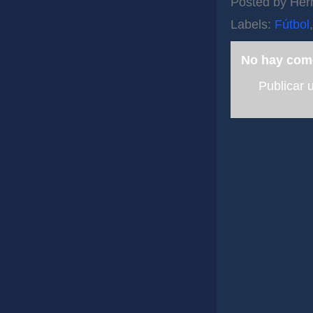
Posted by
Her
Labels:
Fútbol
No hay com
Publicar 