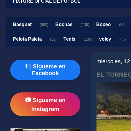
FIXTURE OFCIAL DE FUTBOL
Basquet
Bochas
Boxeo
(663)
(136)
(81)
Pelota Paleta
Tenis
voley
(31)
(230)
(45)
miércoles, 12
f | Sígueme en
Facebook
EL TORNEO
📷 Sígueme en
Instagram