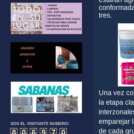
conformada
tres.
Una vez co
la etapa cl
interzonale
emparejar l
SOS EL VISITANTE NUMERO:
de cada gr
8
0
6
9
7
0