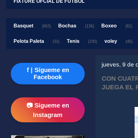
FIXTURE OFCIAL DE FUTBOL
Basquet
Bochas
Boxeo
(663)
(136)
(81)
Pelota Paleta
Tenis
voley
(31)
(230)
(45)
jueves, 9 de 
f | Sígueme en
Facebook
CON CUATR
JUEGA EL 
📷 Sígueme en
Instagram