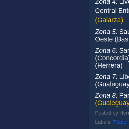
Zona 4:
Liv
Central En
(Galarza)
Zona 5:
Sau
Oeste (Bas
Zona 6:
San
(Concordia
(Herrera)
Zona 7:
Lib
(Gualeguay
Zona 8:
Par
(Gualeguay
Posted by
Her
Labels:
Fútbol