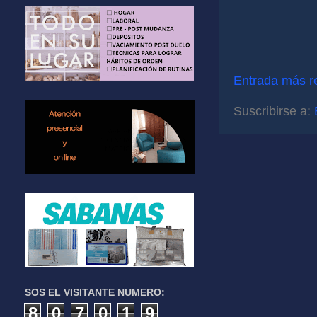
Entrada más r
Suscribirse a:
SOS EL VISITANTE NUMERO:
8
0
7
0
1
9