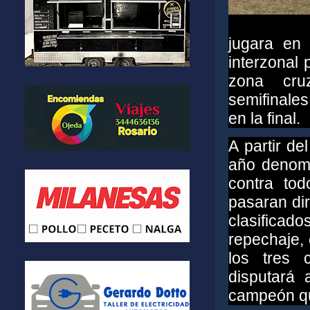
jugara en
interzonal 
zona cru
semifinales
en la final.
A partir de
año denomin
contra to
pasaran dir
clasifica
repechaje, 
los tres c
disputará 
campeón qu