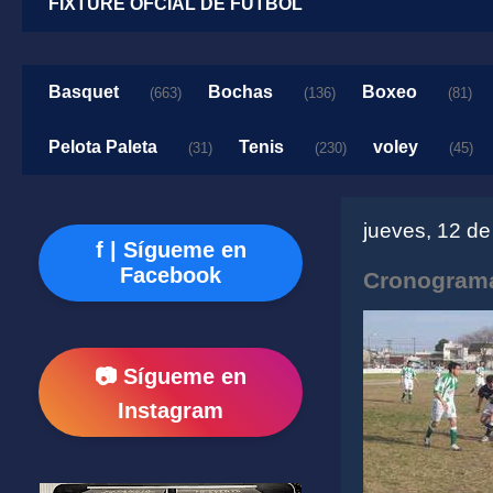
FIXTURE OFCIAL DE FUTBOL
Basquet
Bochas
Boxeo
(663)
(136)
(81)
Pelota Paleta
Tenis
voley
(31)
(230)
(45)
jueves, 12 d
f | Sígueme en
Facebook
Cronograma
📷 Sígueme en
Instagram