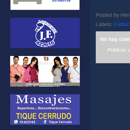
Posted by
Her
Labels:
Fútbol
No hay com
Publicar 