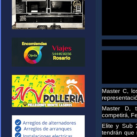
Master C, lo
representació
Master D, t
competirá, F
Elite y Sub
tendrán que r