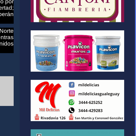
o por
ertad;
berán
Norte
entras
nidos