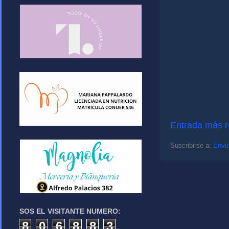
Entrada más r
Suscribirse a:
Envia
SOS EL VISITANTE NUMERO:
8
0
6
8
8
3