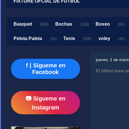
FIXTURE OFCIAL DE FUTBOL
Basquet
Bochas
Boxeo
(663)
(136)
(81)
Pelota Paleta
Tenis
voley
(31)
(230)
(45)
jueves, 1 de mar
f | Sígueme en
El fútbol pone p
Facebook
📷 Sígueme en
Instagram