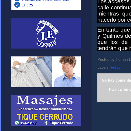
Los accesos 
calle continu
mientras qu
hacerlo por c
En tanto que
y Quilmes de
que los de 
tendrán que 
Posted by
Hernán D
Labels:
Fútbol
No hay comenta
Publicar un 