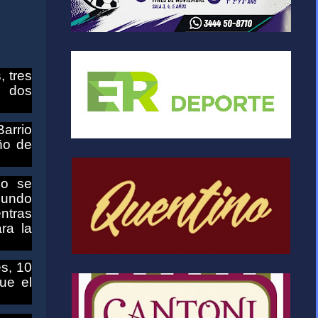
, tres
s dos
arrio
ño de
io se
gundo
entras
ra la
es, 10
ue el