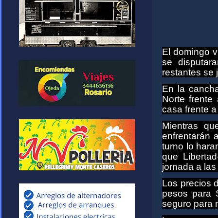
El domingo vu
se disputar
restantes se 
En la cancha
Norte frente
casa frente a
Mientras qu
enfrentarán 
turno lo hara
que Libertad
jornada a las
Los precios 
pesos para S
seguro para 