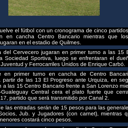
elve el fútbol con un cronograma de cinco partidos
an en cancha Centro Bancario mientras que lo
jugaran en el estadio de Quilmes.
 del Cervecero jugaran en primer turno a las 15 B
 a Sociedad Sportiva, luego se enfrentaran el due
 Juventud y Ferrocarriles Unidos de Enrique Carbó.
e en primer turno en cancha de Centro Bancar
a partir de las 13 El Progreso ante Urquiza, en se
n a las 15 Centro Bancario frente a San Lorenzo mi
-Gualeguay Central cera el plato fuerte que cerra
 17, partido que será transmitido por Canal 2.
de las entradas serán de 15 pesos para las general
ocios, Jub. y Jugadores (con carnet), mientras q
menores costará cinco pesos.