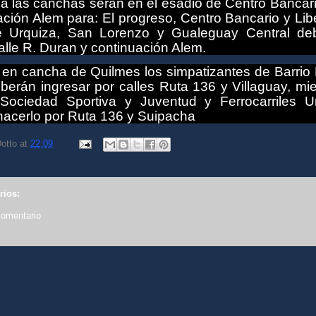
a las canchas serán en el esadio de Centro Bancari
ación Alem para: El progreso, Centro Bancario y Lib
e Urquiza, San Lorenzo y Gualeguay Central de
alle R. Duran y continuación Alem.
 en cancha de Quilmes los simpatizantes de Barrio 
berán ingresar por calles Ruta 136 y Villaguay
, mi
Sociedad Sportiva y Juventud y Ferrocarriles U
hacerlo por Ruta 136 y Suipacha
otto
at
22:09
rios:
comentario