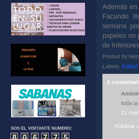
Además en l
Facundo Br
semana por 
papeles no 
de Inferiore
Posted by
Her
Labels:
Fútbol
1 comentari
Anónim
toda la
21 mar
Publicar 
SOS EL VISITANTE NUMERO:
8
0
6
7
7
5