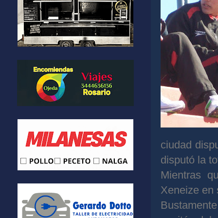
ciudad disp
disputó la t
Mientras q
Xeneize en s
Bustament