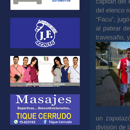
capitán del 
del elenco r
“Facu”, jugó
al patear de
travesaño, 
un zapatazó
división de 