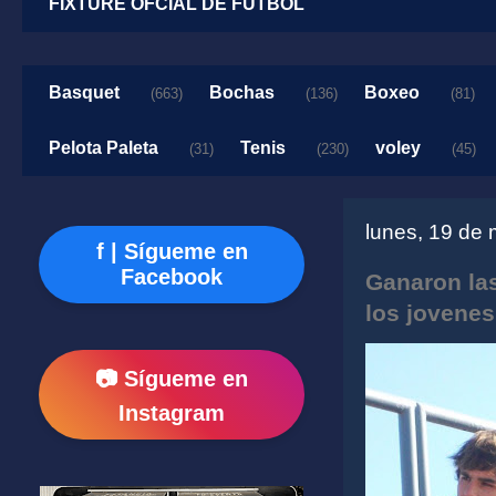
FIXTURE OFCIAL DE FUTBOL
Basquet
Bochas
Boxeo
(663)
(136)
(81)
Pelota Paleta
Tenis
voley
(31)
(230)
(45)
lunes, 19 de
f | Sígueme en
Facebook
Ganaron la
los jovenes
📷 Sígueme en
Instagram