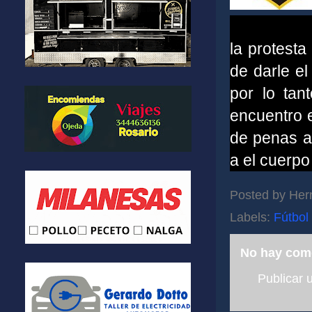
la protesta
de darle el
por lo tan
encuentro 
de penas al
a el cuerpo
Posted by
Her
Labels:
Fútbol
No hay com
Publicar 