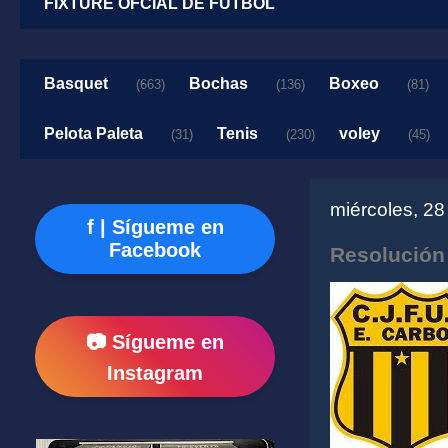
FIXTURE OFCIAL DE FUTBOL
Basquet
Bochas
Boxeo
(663)
(136)
(81)
Pelota Paleta
Tenis
voley
(31)
(230)
(45)
miércoles, 2
f | Sígueme en
Facebook
Resolución
📷 Sígueme en
Instagram