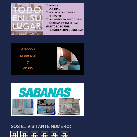
SOS EL VISITANTE NUMERO:
8
0
6
6
9
3