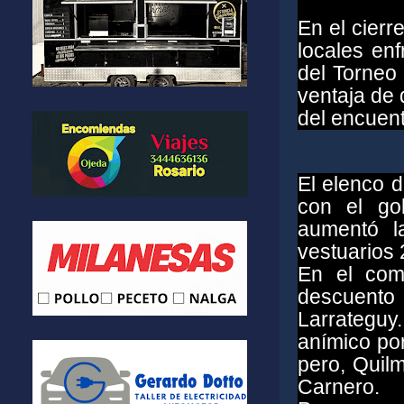
En el cierr
locales en
del Torneo 
ventaja de 
del encuent
El elenco 
con el go
aumentó l
vestuarios 2
En el com
descuento
Larrateguy.
anímico por
pero, Quilm
Carnero.