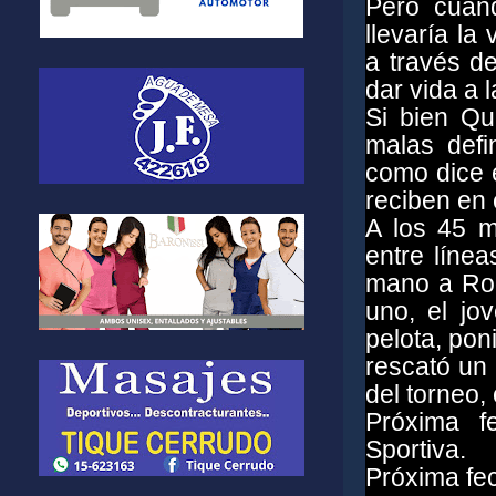
Pero cuan
llevaría la
a través de
dar vida a l
Si bien Qu
malas defi
como dice 
reciben en 
A los 45 m
entre líne
mano a Rodr
uno, el jo
pelota, pon
rescató un 
del torneo,
Próxima f
Sportiva.
Próxima fec