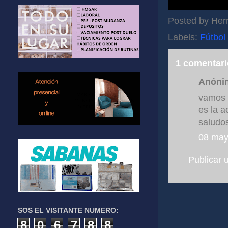
Posted by
Her
Labels:
Fútbol
1 comentari
Anónim
vamos e
es la a
saludos
08 may
Publicar 
SOS EL VISITANTE NUMERO:
8
0
6
7
8
8