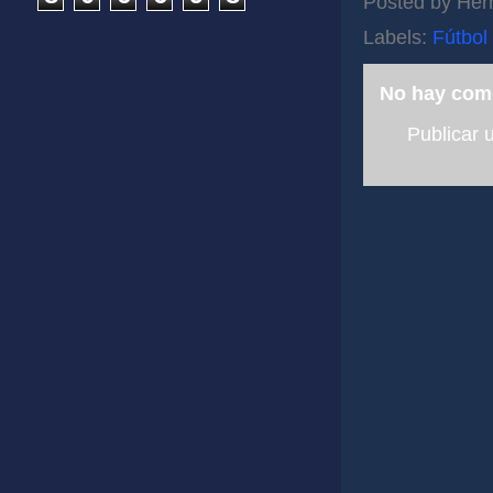
Posted by
Her
Labels:
Fútbol
No hay com
Publicar 