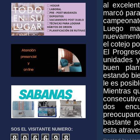
al excele
marcó para 
campeonat
Luego mar
nuevamente 
el cotejo p
El Progres
unidades y
buen plan
estando bi
le es posib
Mientras qu
consecutiva
dos encu
preocupand
bastante pa
esta atrav
SOS EL VISITANTE NUMERO:
8
0
6
6
9
8