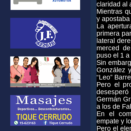
claridad al
Mientras q
y apostaba 
La apertur
primera par
lateral der
merced de 
puso el 1 a
Sin embarg
González y
“Leo” Barre
Pero el p
desesperó
Germán Gra
a los de Fa
En el com
empate y lo
Pero el ele