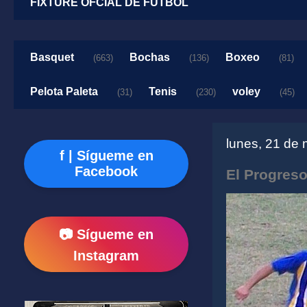
FIXTURE OFCIAL DE FUTBOL
Basquet
Bochas
Boxeo
(663)
(136)
(81)
Pelota Paleta
Tenis
voley
(31)
(230)
(45)
lunes, 21 de
f | Sígueme en
Facebook
El Progreso
📷 Sígueme en
Instagram