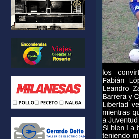
los convir
Fabián Ló
Leandro Z
Barrera y C
Libertad v
mientras qu
a Juventud 
Si bien La
teniendo m