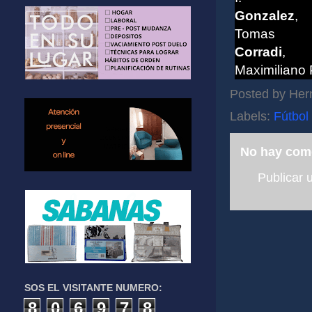
Gonzalez
,
Tomas
Corradi
,
Maximiliano 
Posted by
Her
Labels:
Fútbol
No hay com
Publicar 
SOS EL VISITANTE NUMERO:
8
0
6
9
7
8