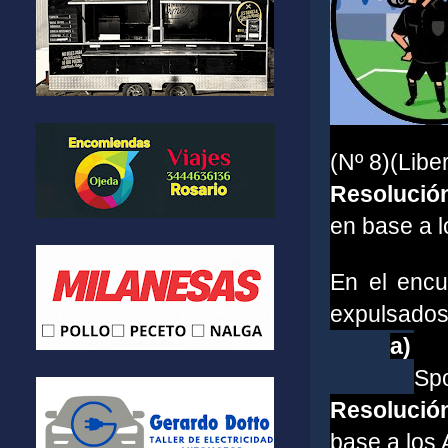
(Nº 8)(Liber
Resolució
en base a lo
En el encu
expulsado
a)
Spo
Resolució
base a los A