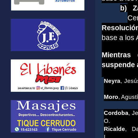
b)
Z
Cen
Resolució
base a los A
Mientras
suspende a
Neyra
, Jesú
Moro
, Agust
Cordoba
, J
O.
Ricalde
, D
I.