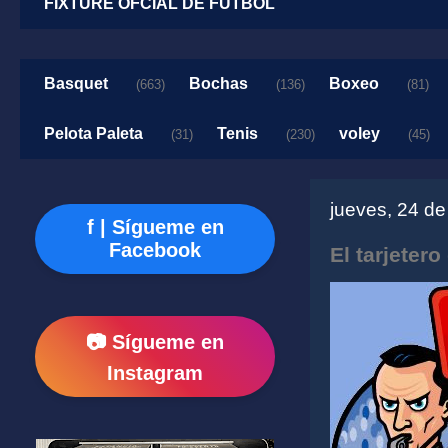
FIXTURE OFCIAL DE FUTBOL
Basquet
Bochas
Boxeo
(663)
(136)
(81)
Pelota Paleta
Tenis
voley
(31)
(230)
(45)
jueves, 24 d
f | Sígueme en
Facebook
El tarjetero
📷 Sígueme en
Instagram