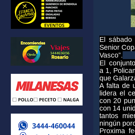
El sábado 
Senior Copa
Vasco”.
El conjunt
a 1, Polica
que Galarza
A falta de 
lidera el 
con 20 punt
con 14 unid
tantos mie
ningún poro
Proxima fe