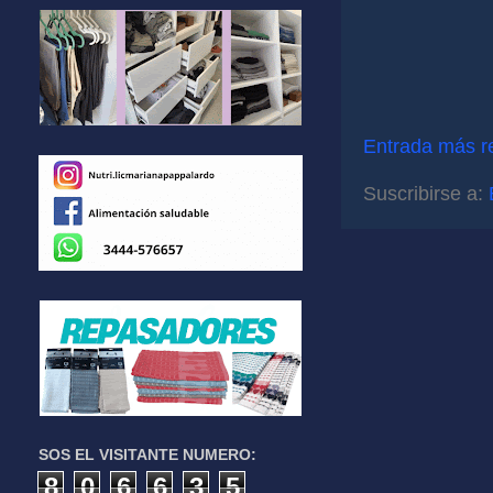
Entrada más r
Suscribirse a:
SOS EL VISITANTE NUMERO:
8
0
6
6
3
5