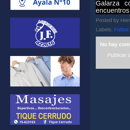
Galarza c
encuentros
Posted by
Her
Labels:
Fútbol
No hay com
Publicar 