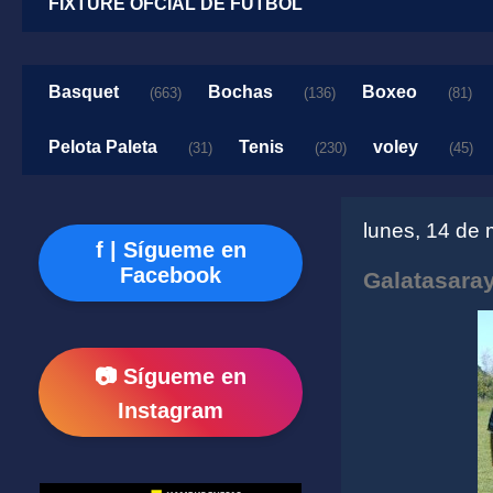
FIXTURE OFCIAL DE FUTBOL
Basquet
Bochas
Boxeo
(663)
(136)
(81)
Pelota Paleta
Tenis
voley
(31)
(230)
(45)
lunes, 14 de
f | Sígueme en
Facebook
Galatasaray
📷 Sígueme en
Instagram