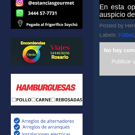
En esta op
auspicio d
Posted by
Her
Labels:
Fútbol
No hay com
Publicar 