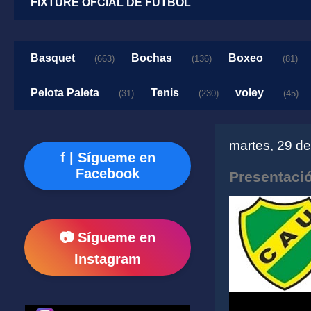
FIXTURE OFCIAL DE FUTBOL
Basquet
Bochas
Boxeo
(663)
(136)
(81)
Pelota Paleta
Tenis
voley
(31)
(230)
(45)
martes, 29 d
f | Sígueme en
Facebook
Presentació
📷 Sígueme en
Instagram