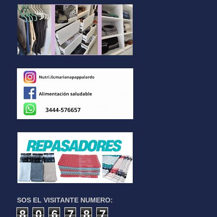
SOS EL VISITANTE NUMERO:
8
0
6
7
8
7