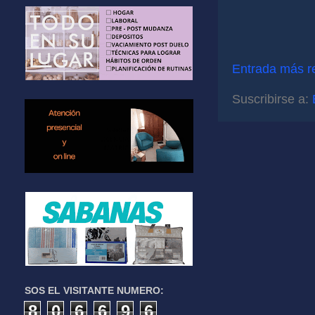
Entrada más r
Suscribirse a:
SOS EL VISITANTE NUMERO:
8
0
6
6
9
6