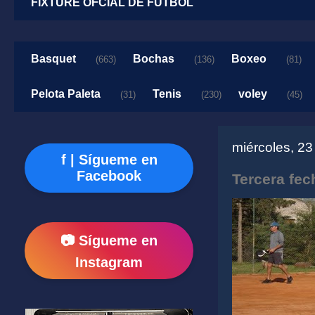
FIXTURE OFCIAL DE FUTBOL
Basquet
Bochas
Boxeo
(663)
(136)
(81)
Pelota Paleta
Tenis
voley
(31)
(230)
(45)
miércoles, 2
f | Sígueme en
Facebook
Tercera fech
📷 Sígueme en
Instagram