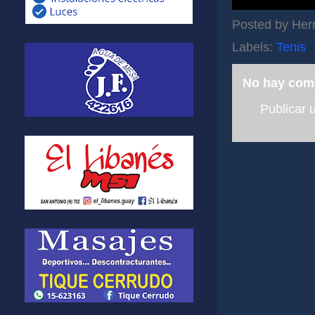
Posted by
Her
Labels:
Tenis
No hay com
Publicar 