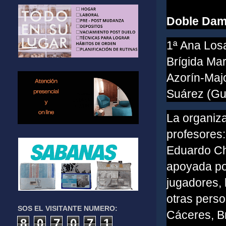
Doble Dam
1ª Ana Los
Brígida Ma
Azorín-Majo
Suárez (Gu
La organiza
profesores
Eduardo Ch
apoyada por
jugadores, 
otras pers
SOS EL VISITANTE NUMERO:
Cáceres, B
8
0
7
0
7
1