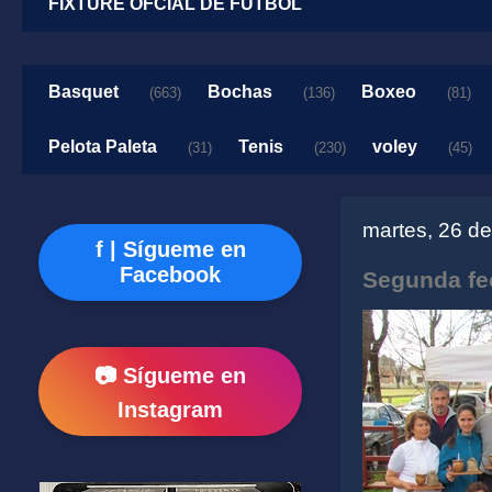
FIXTURE OFCIAL DE FUTBOL
Basquet
Bochas
Boxeo
(663)
(136)
(81)
Pelota Paleta
Tenis
voley
(31)
(230)
(45)
martes, 26 de
f | Sígueme en
Facebook
Segunda fe
📷 Sígueme en
Instagram