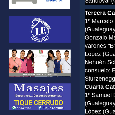
Sandoval (
Tercera Ca
1º Marcelo
(Gualeguay
Gonzalo Ma
varones "B"
López (Gua
Nehuén Sch
consuelo: 
Sturzenegg
Cuarta Cat
1º Samuel 
(Gualeguay
López (Gua