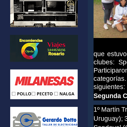
que estuvo
clubes: S
Participa
categoría
siguientes:
Segunda Ca
1º Martín T
Uruguay); 3