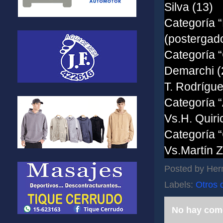
Silva (13)
Categoría “
(postergado
Categoría “
Demarchi (
T. Rodrígue
Categoría “
Vs.H. Quiri
Categoría “
Vs.Martín Z
Posted by
Her
Labels:
Otros 
No hay com