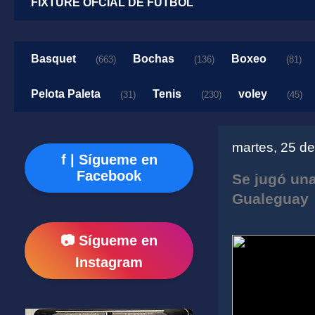
FIXTURE OFCIAL DE FUTBOL
Basquet
Bochas
Boxeo
(663)
(136)
(81)
Pelota Paleta
Tenis
voley
(31)
(230)
(45)
martes, 25 d
f | Sígueme en
Facebook
Se jugó una
Gualeguay
📷 Sígueme en
Instagram