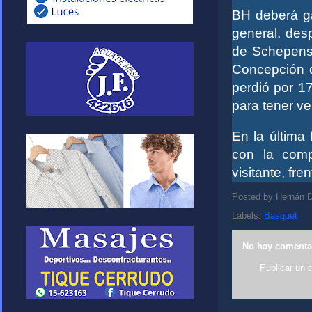
BH deberá ga
general, des
de Schepens 
Concepción d
perdió por 1
para tener v
En la última
con la comp
visitante, fr
Posted by
Hernán D
Labels:
Basquet
No hay comenta
Publicar un 