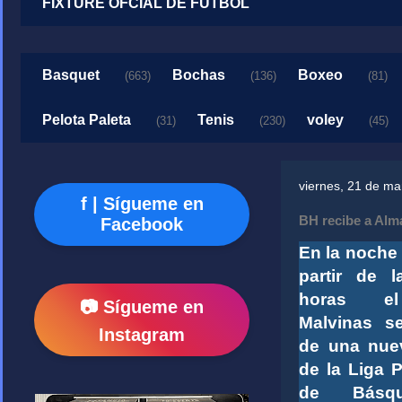
FIXTURE OFCIAL DE FUTBOL
Basquet
Bochas
Boxeo
(663)
(136)
(81)
Pelota Paleta
Tenis
voley
(31)
(230)
(45)
viernes, 21 de m
f | Sígueme en
BH recibe a Alm
Facebook
En la noche
partir de l
horas el
📷 Sígueme en
Malvinas s
Instagram
de una nue
de la Liga P
de Básqu