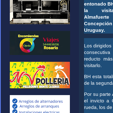
entonado BH
la visi
Almafue
Concepci
Uruguay.
Los dirigidos
consecutiva
reducto más
visitarlo.
BH esta tota
de la segunda
Por su parte
el invicto a
rueda, los de