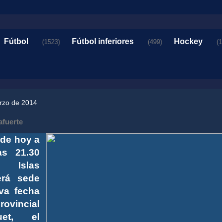
Fútbol
Fútbol inferiores
Hockey
(1523)
(499)
(
arzo de 2014
afuerte
 de hoy a
as 21.30
 Islas
erá sede
va fecha
rovincial
et, el