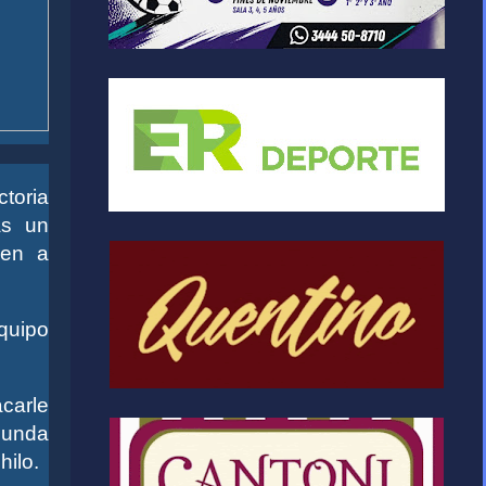
ctoria
as un
nen a
quipo
carle
gunda
hilo.