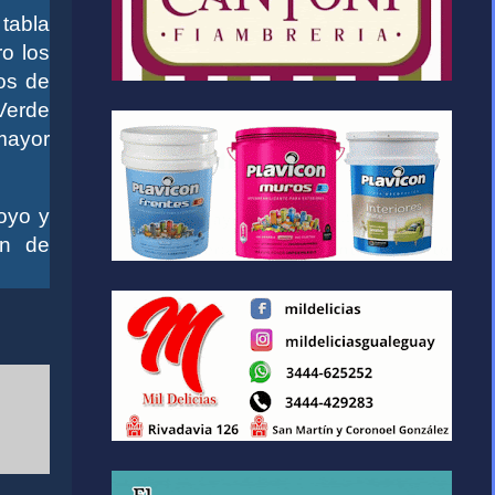
tabla
o los
os de
Verde
mayor
oyo y
ón de