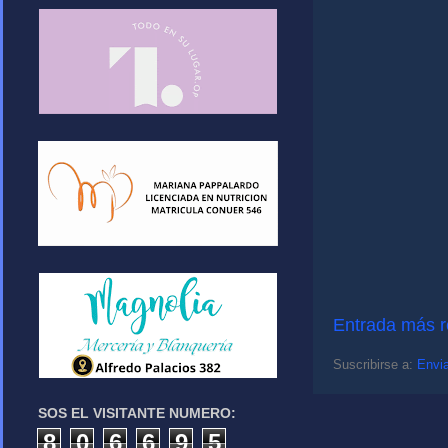
Entrada más r
Suscribirse a:
Envia
SOS EL VISITANTE NUMERO:
8
0
6
6
9
5