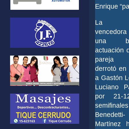
Enrique “pa
La pa
vencedor
una bril
actuación 
pareja
derrotó en 
a Gastón L
Luciano P
por 21-1
semifinales
Benedetti-
Martínez 