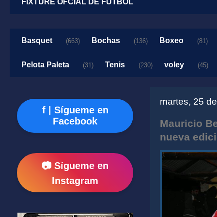
FIXTURE OFCIAL DE FUTBOL
Basquet
Bochas
Boxeo
(663)
(136)
(81)
Pelota Paleta
Tenis
voley
(31)
(230)
(45)
martes, 25 d
f | Sígueme en
Facebook
Mauricio B
nueva edici
📷 Sígueme en
Instagram