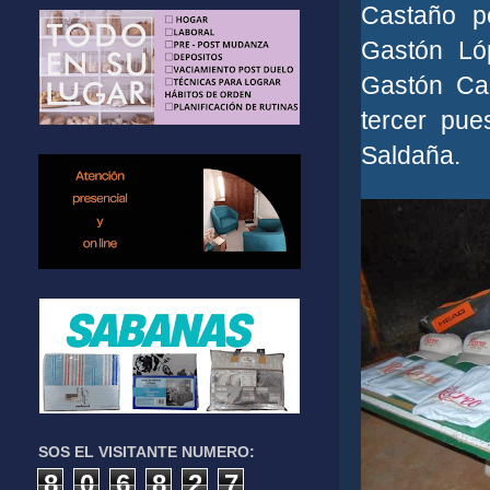
Castaño po
Gastón Ló
Gastón Caz
tercer pue
Saldaña.
SOS EL VISITANTE NUMERO:
8
0
6
8
2
7