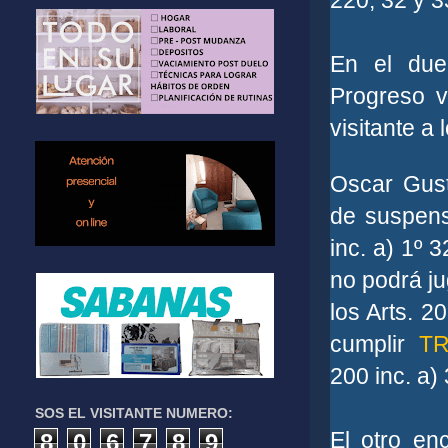
220, 32 y 3
En el due
Progreso vi
visitante a
Oscar Gus
de suspensi
inc. a) 1º 
no podrá j
los Arts. 2
cumplir
T
200 inc. a) 
SOS EL VISITANTE NUMERO:
El otro en
8
0
6
7
8
9