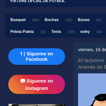
FIXTURE OFCIAL DE FUTBOL
Basquet
Bochas
Boxeo
(663)
(136)
(81)
Pelota Paleta
Tenis
voley
(31)
(230)
(45)
viernes, 16 
f | Sígueme en
Facebook
El tarjeter
Aranda de 
📷 Sígueme en
Instagram