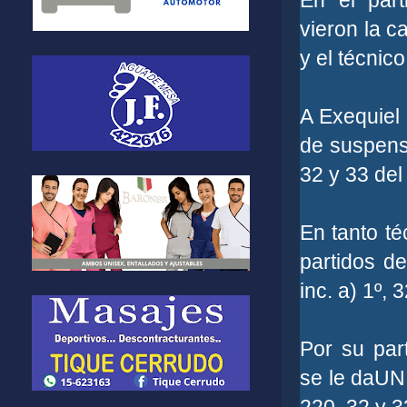
En el part
vieron la c
y el técnic
A Exequiel 
de suspensi
32 y 33 del 
En tanto t
partidos d
inc. a) 1º, 
Por su par
se le daUN 