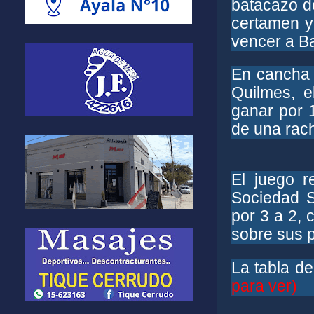
batacazo de
certamen y
vencer a Ba
En cancha 
Quilmes, e
ganar por 1
de una rac
El juego r
Sociedad Sp
por 3 a 2, 
sobre sus 
La tabla d
para ver)