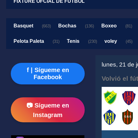
FIXTURE OFCIAL DE FUTBOL
Basquet
Bochas
Boxeo
(663)
(136)
(81)
Pelota Paleta
Tenis
voley
(31)
(230)
(45)
lunes, 21 de 
f | Sígueme en
Facebook
Volvió el fú
📷 Sígueme en
Instagram