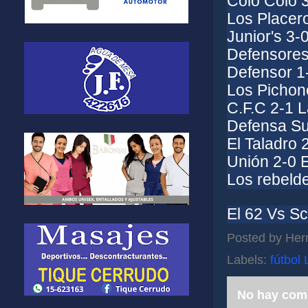
Colo Colo 3
Los Placer
Junior's 3
Defensores 
Defensor 1
Los Pichon
C.F.C 2-1 L
Defensa Su
El Taladro 
Unión 2-0 
Los rebeld
El 62 Vs 
Posted by
Her
Labels:
fútbol 
No hay com