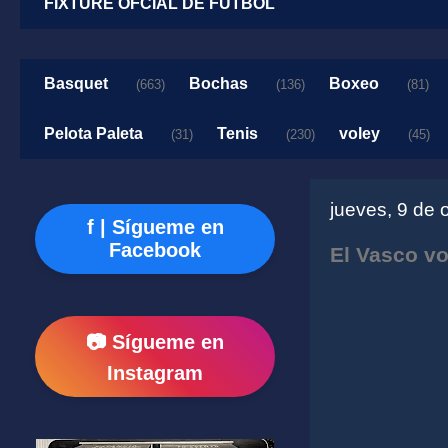
FIXTURE OFCIAL DE FUTBOL
Basquet
Bochas
Boxeo
(663)
(136)
(81)
Pelota Paleta
Tenis
voley
(31)
(230)
(45)
jueves, 9 de 
f | Sígueme en
Facebook
El Vasco vo
📷 Sígueme en
Instagram