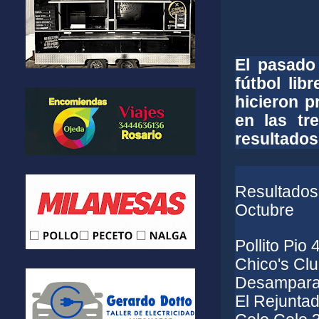
El pasado
fútbol li
hicieron 
en las tr
resultados
Resultado
Octubre
Pollito Pio
Chico's Clu
Desamparad
El Rejunta