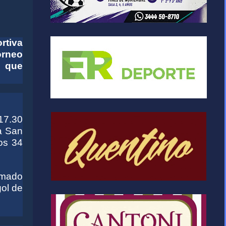
rtiva
orneo
a que
17.30
a San
los 34
zmado
gol de