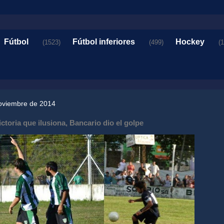
Fútbol
Fútbol inferiores
Hockey
(1523)
(499)
(
oviembre de 2014
ictoria que ilusiona, Bancario dio el golpe