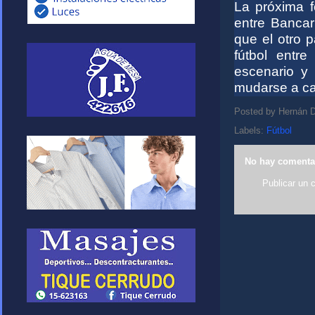
La próxima f
entre Bancar
que el otro 
fútbol entr
escenario y 
mudarse a ca
Posted by
Hernán D
Labels:
Fútbol
No hay comenta
Publicar un 