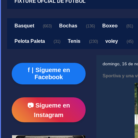
FIXTURE OFCIAL DE FUTBOL
Basquet
Bochas
Boxeo
(663)
(136)
(81)
Pelota Paleta
Tenis
voley
(31)
(230)
(45)
domingo, 16 de n
f | Sígueme en
Sportiva y una v
Facebook
📷 Sígueme en
Instagram