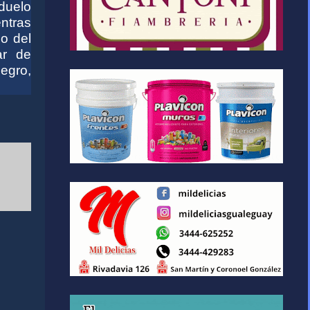
duelo
ntras
jo del
ar de
egro,