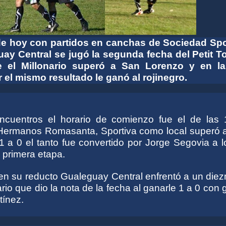
 de hoy con partidos en canchas de Sociedad Spo
ay Central se jugó la segunda fecha del Petit T
e el Millonario superó a San Lorenzo y en l
 el mismo resultado le ganó al rojinegro.
cuentros el horario de comienzo fue el de las 
 Hermanos Romasanta, Sportiva como local superó 
1 a 0 el tanto fue convertido por Jorge Segovia a 
 primera etapa.
 en su reducto Gualeguay Central enfrentó a un die
io que dio la nota de la fecha al ganarle 1 a 0 con 
ínez.