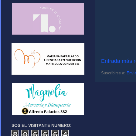
Entrada más r
Suscribirse a:
Envia
SOS EL VISITANTE NUMERO:
8
0
6
6
6
4