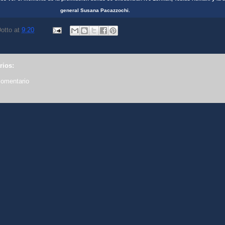
general Susana Pacazzochi.
otto
at
9:20
rios:
comentario