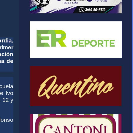
rdia,
rimer
ación
na de
scuela
e Ivo
 12 y
lonso