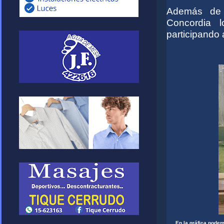
Además de 
Concordia l
participando
En la gráfica pode