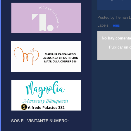
Posted by
Hernán D
Labels:
Tenis
No hay comenta
Publicar un 
SOS EL VISITANTE NUMERO: