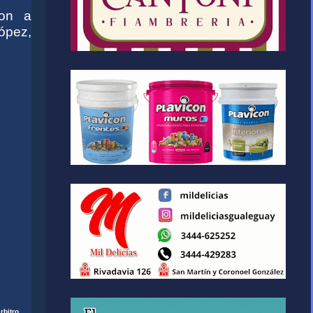
ron a
ópez,
rbitro