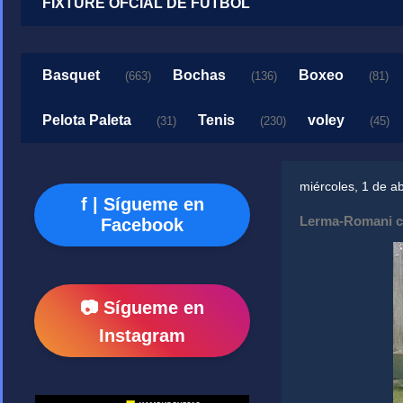
FIXTURE OFCIAL DE FUTBOL
Basquet
Bochas
Boxeo
(663)
(136)
(81)
Pelota Paleta
Tenis
voley
(31)
(230)
(45)
miércoles, 1 de ab
f | Sígueme en
Lerma-Romani c
Facebook
📷 Sígueme en
Instagram