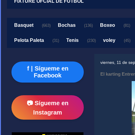
FIXTURE OFCIAL DE FUTBOL
Basquet
Bochas
Boxeo
(663)
(136)
(81)
Pelota Paleta
Tenis
voley
(31)
(230)
(45)
viernes, 11 de se
f | Sígueme en
El karting Entre
Facebook
📷 Sígueme en
Instagram