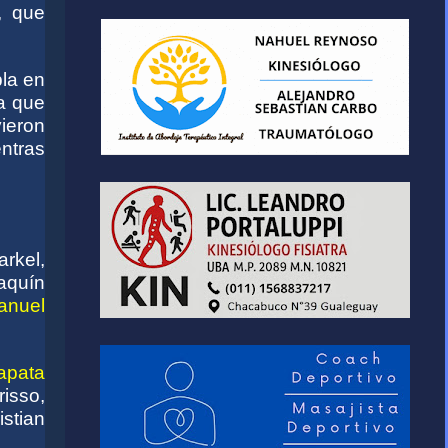
, que
bla en
ra que
vieron
entras
rkel,
aquín
anuel
apata
isso,
stian