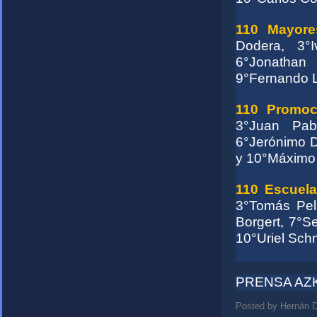
110 Mayores
Dodera, 3°I
6°Jonathan
9°Fernando L
110 Promoci
3°Juan Pab
6°Jerónimo D
y 10°Máximo
110 Escuela 
3°Tomás Pel
Borgert, 7°S
10°Uriel Sch
PRENSA AZ
Posted by
Hernán D