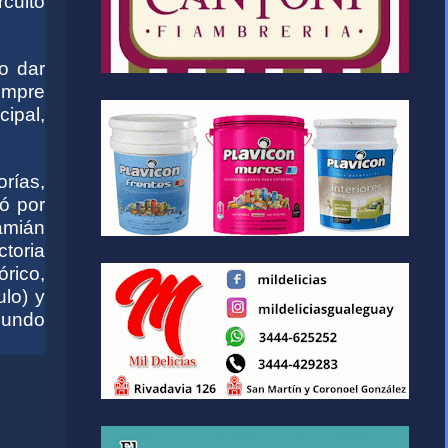
rcuito
o dar
iempre
cipal,
rías,
ió por
amián
ctoria
rico,
ulo) y
cundo