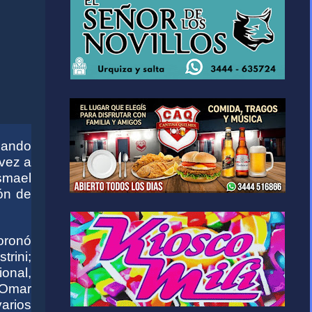
rnando
 vez a
Ismael
ón de
oronó
rini;
onal,
 Omar
varios