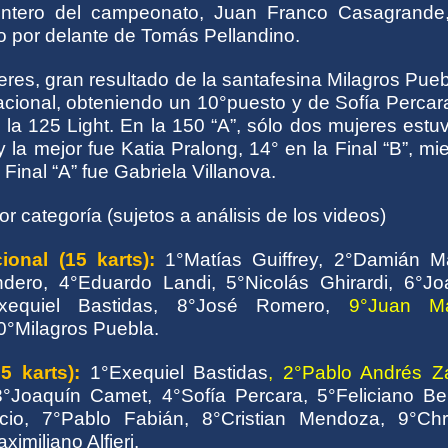
untero del campeonato, Juan Franco Casagrande
o por delante de Tomás Pellandino.
eres, gran resultado de la santafesina Milagros Pue
nacional, obteniendo un 10°puesto y de Sofía Perca
 la 125 Light. En la 150 “A”, sólo dos mujeres estu
 la mejor fue Katia Pralong, 14° en la Final “B”, mi
 Final “A” fue Gabriela Villanova.
r categoría (sujetos a análisis de los videos)
ional (15 karts)
:
1°Matías Guiffrey, 2°Damián Ma
dero, 4°Eduardo Landi, 5°Nicolás Ghirardi, 6°Jo
xequiel Bastidas, 8°José Romero,
9°Juan M
0°Milagros Puebla.
5 karts):
1°Exequiel Bastidas
, 2°Pablo Andrés Z
3°Joaquín Camet, 4°Sofía Percara, 5°Feliciano Ber
cio, 7°Pablo Fabián, 8°Cristian Mendoza, 9°Chri
imiliano Alfieri.