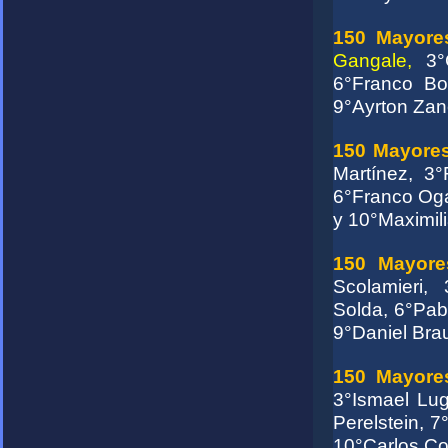
150 Mayores
Gangale,
3°C
6°Franco Bo
9°Ayrton Zane
150 Mayores
Martínez, 3
6°Franco Ogar
y 10°Maximili
150 Mayores
Scolamieri,
Solda, 6°Pab
9°Daniel Bra
150 Mayore
3°Ismael Lu
Perelstein, 
10°Carlos Co