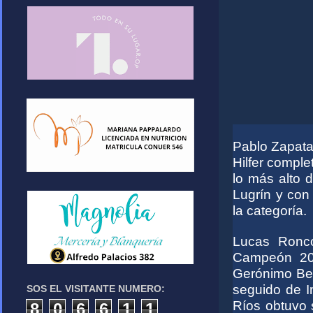
Pablo Zapata 
Hilfer comple
lo más alto 
Lugrín y con
la categoría.
Lucas Ronco
Campeón 201
Gerónimo Ber
seguido de I
SOS EL VISITANTE NUMERO:
Ríos obtuvo 
8
0
6
6
1
1