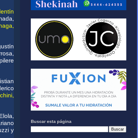
lentín
mada,
haga,
ustín
rosa,
pilere
istian
erico
chini,
lola,
Buscar esta página
riano
zzi y