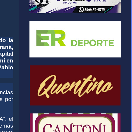
do la
raná,
pital
ni en
Pablo
ncias
s por
”, el
demás