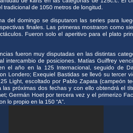
ntidad de karts en las categorías de 125c.c. El ci
 el tradicional de 1050 metros de longitud.
a del domingo se disputaron las series para lueg
respectivas finales. Las primeras mostraron como s
áculos. Fueron solo el aperitivo para el plato prin
cias fueron muy disputadas en las distintas catego
al intercambio de posiciones. Matías Guiffrey venc
en el año en la 125 Internacional, seguido de D
on Londero; Exequiel Bastidas se llevó su tercer vi
125 Light, escoltado por Pablo Zapata (campeón teó
a las próximas dos fechas y con ello obtendrá el tít
t; Germán Hoet por tercera vez y el primerizo Fa
on lo propio en la 150 “A”.