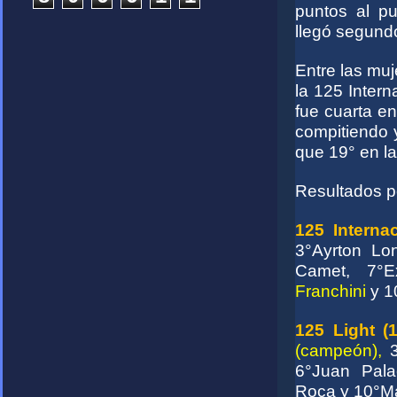
puntos al p
llegó segund
Entre las muj
la 125 Inter
fue cuarta en
compitiendo y
que 19° en la
Resultados po
125 Internac
3°Ayrton Lon
Camet, 7°E
Franchini
y 1
125 Light (1
(campeón),
6°Juan Pala
Roca y 10°Max