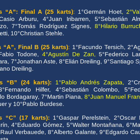
 “A”: Final A
(25 karts)
:
1°Germán Hoet
, 2°Va
asio Arburu, 4°Juan Iribarren, 5°Sebastián Al
zo, 7°Tomás Rodríguez Signes,
8°Hilario Burruc
tti, 10°Christian Stehle.
 “A”, Final B
(25 karts)
:
1°Facundo Tersich, 2°Ag
°Fabio Todone,
4°Agustín De Zan,
5°Federico Lar
a, 7°Jonathan Aste, 8°Elián Dreiling, 9°Santiago S
ano Dreiling.
 “B” (24 karts):
1°Pablo Andrés Zapata,
2°Cr
 3°Fernando Hilfer, 4°Sebastián Colombo, 5°Fed
lo Bordagaray, 7°Martin Piana
, 8°Juan Manuel Fran
uer y 10°Pablo Burdese.
s “C”
(17 karts):
1°Gaspar Perelstein, 2°Oscar E
grín, 4°Eduardo Gómez, 5°Walter Montañana, 6°Ma
7°Raul Verbauede, 8°Alberto Galante, 9°Edgardo Cau
sta.