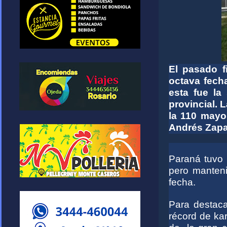
El pasado f
octava fech
esta fue la
provincial. 
la 110 mayo
Andrés Zapat
Paraná tuvo 
pero manten
fecha.
Para destaca
récord de ka