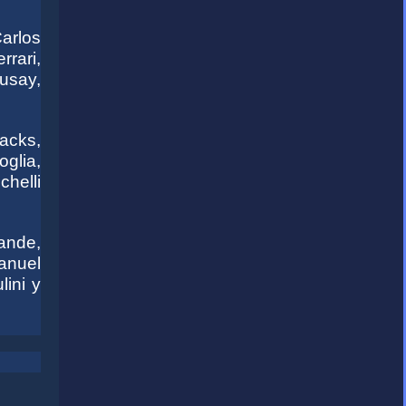
arlos
rari,
usay,
acks,
glia,
chelli
ande,
anuel
ini y