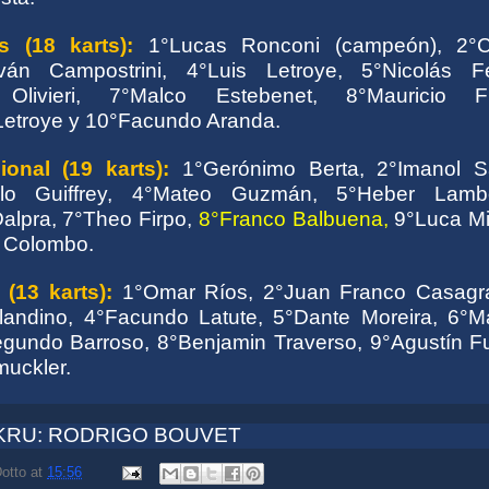
 (18 karts):
1°Lucas Ronconi (campeón), 2°C
ván Campostrini, 4°Luis Letroye, 5°Nicolás Fer
 Olivieri, 7°Malco Estebenet, 8°Mauricio F
etroye y 10°Facundo Aranda.
onal (19 karts):
1°Gerónimo Berta, 2°Imanol S
lo Guiffrey, 4°Mateo Guzmán, 5°Heber Lambo
alpra, 7°Theo Firpo,
8°Franco Balbuena,
9°Luca Mi
 Colombo.
(13 karts):
1°Omar Ríos, 2°Juan Franco Casagr
landino, 4°Facundo Latute, 5°Dante Moreira, 6°M
egundo Barroso, 8°Benjamin Traverso, 9°Agustín Ful
muckler.
KRU: RODRIGO BOUVET
otto
at
15:56