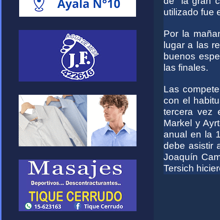
de la gran ca
utilizado fue
Por la mañan
lugar a las 
buenos espect
las finales.
Las competen
con el habitu
tercera vez 
Markel y Ayrt
anual en la 
debe asistir 
Joaquín Came
Tersich hicier