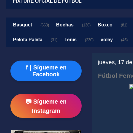
FIXTURE OFCIAL DE FUTBOL
Basquet
Bochas
Boxeo
(663)
(136)
(81)
Pelota Paleta
Tenis
voley
(31)
(230)
(45)
jueves, 17 d
f | Sígueme en
Facebook
Fútbol Fem
📷 Sígueme en
Instagram