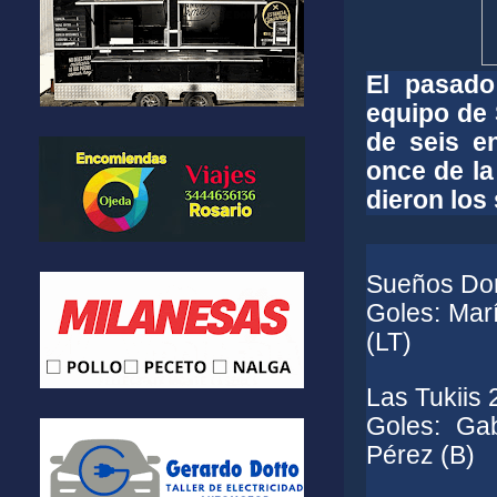
El pasado
equipo de 
de seis e
once de la
dieron los
Sueños Dor
Goles: Marí
(LT)
Las Tukiis 
Goles: Gab
Pérez (B)