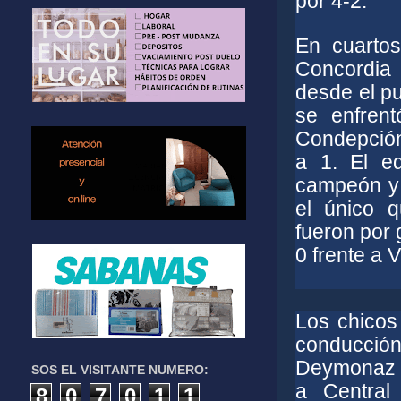
por 4-2.
En cuartos
Concordia 
desde el p
se enfren
Condepción
a 1. El eq
campeón y e
el único q
fueron por 
0 frente a V
Los chicos
conducci
Deymonaz s
SOS EL VISITANTE NUMERO:
a Central
8
0
7
0
1
1