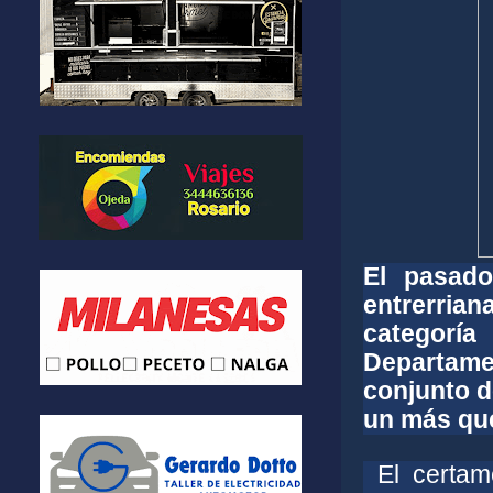
El pasado
entrerria
categorí
Departam
conjunto d
un más que
El certam