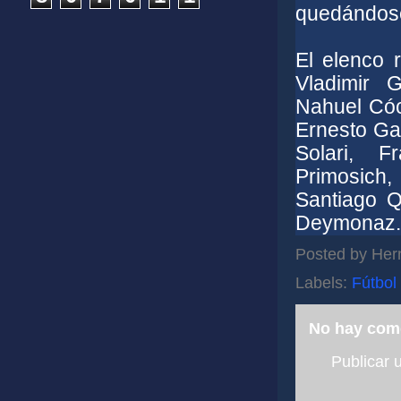
quedándose 
El elenco 
Vladimir 
Nahuel Cóc
Ernesto Ga
Solari, 
Primosich
Santiago Q
Deymonaz.
Posted by
Her
Labels:
Fútbol 
No hay com
Publicar 