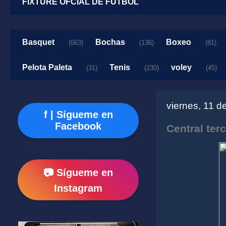
FIXTURE OFCIAL DE FUTBOL
Basquet
Bochas
Boxeo
(663)
(136)
(81)
Pelota Paleta
Tenis
voley
(31)
(230)
(45)
viernes, 11 d
f | Sígueme en
Facebook
Central ter
📷 Sígueme en
Instagram