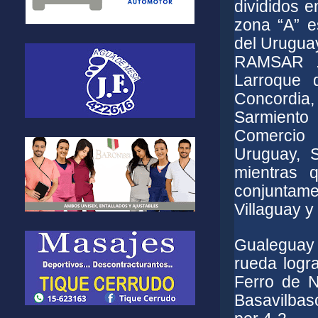
divididos e
zona “A” e
del Urugua
RAMSAR .L
Larroque 
Concordi
Sarmiento 
Comercio 
Uruguay, 
mientras 
conjuntam
Villaguay y
Gualeguay
rueda logr
Ferro de N
Basavilbaso