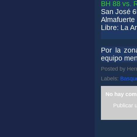
BH 88 vs. 
San José 65
Almafuerte 
Libre: La 
Por la zon
equipo men
Posted by
Her
Labels:
Basqu
No hay com
Publicar 