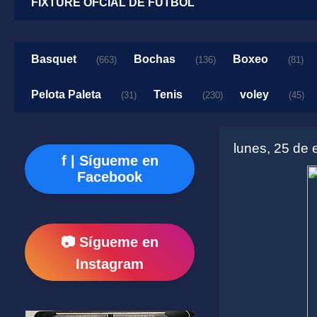
FIXTURE OFCIAL DE FUTBOL
Basquet
Bochas
Boxeo
(663)
(136)
(81)
Pelota Paleta
Tenis
voley
(31)
(230)
(45)
lunes, 25 de
f | Sígueme en
Facebook
📷 Sígueme en
Instagram