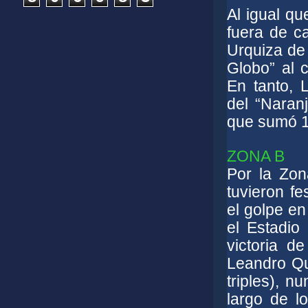
Al igual qu
fuera de c
Urquiza de 
Globo” al 
En tanto,
del “Naran
que sumó 1
ZONA B
Por la Zon
tuvieron fe
el golpe e
el Estadio
victoria d
Leandro Qu
triples), n
largo de l