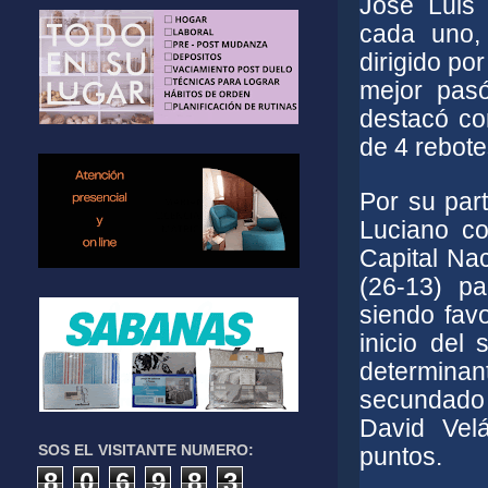
José Luis 
cada uno,
dirigido po
mejor pas
destacó co
de 4 rebote
Por su par
Luciano co
Capital Nac
(26-13) p
siendo favo
inicio del
determinan
secundado 
David Vel
SOS EL VISITANTE NUMERO:
puntos.
8
0
6
9
8
3