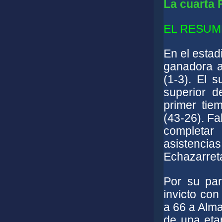
La cuarta 
EL RESUM
En el estad
ganadora a
(1-3). El 
superior d
primer tie
(43-26). Fa
completar
asistencia
Echazarreta
Por su par
invicto con
a 66 a Alm
de una etap