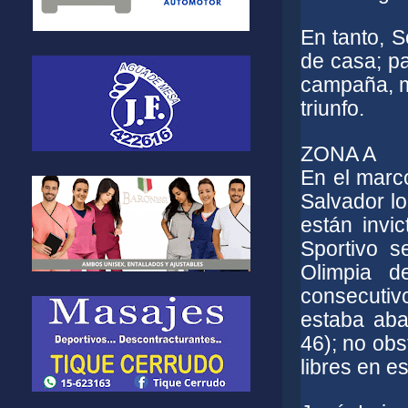
En tanto, 
de casa; pa
campaña, m
triunfo.
ZONA A
En el marc
Salvador lo
están invi
Sportivo 
Olimpia d
consecutiv
estaba aba
46); no obs
libres en es