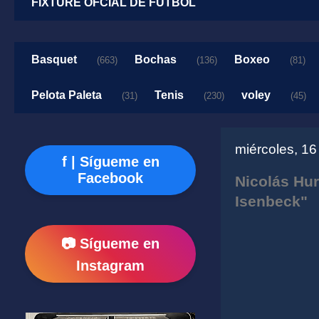
FIXTURE OFCIAL DE FUTBOL
Basquet
Bochas
Boxeo
(663)
(136)
(81)
Pelota Paleta
Tenis
voley
(31)
(230)
(45)
miércoles, 1
f | Sígueme en
Facebook
Nicolás Hu
Isenbeck"
📷 Sígueme en
Instagram