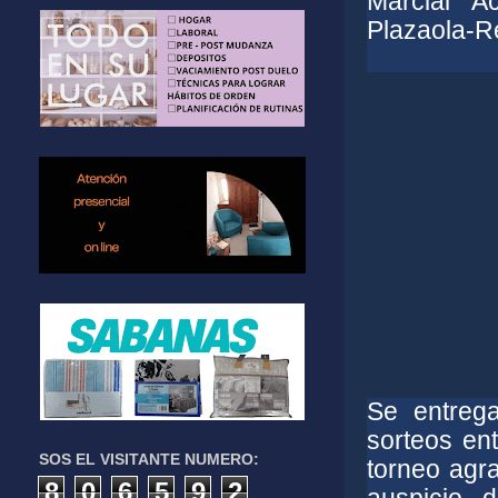
Marcial A
Plazaola-R
Se entrega
sorteos ent
SOS EL VISITANTE NUMERO:
torneo agr
8
0
6
5
9
2
auspicio 