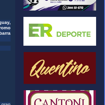
guay,
dromo
barra
 gran