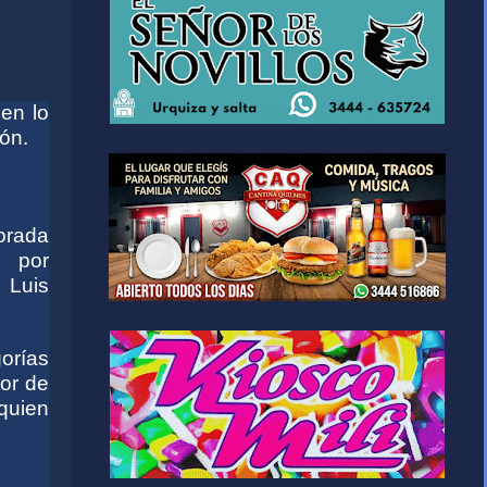
 en lo
ión.
orada
o por
 Luis
gorías
or de
quien