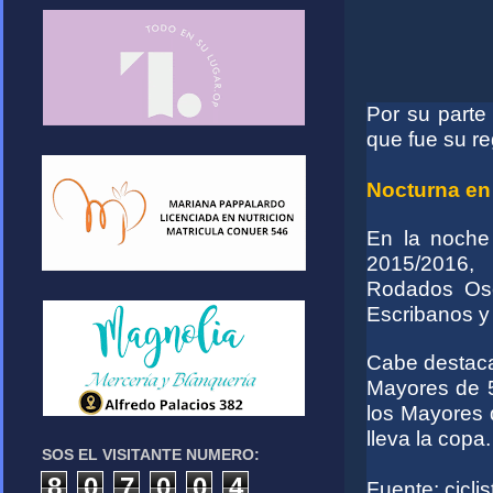
Por su parte
que fue su re
Nocturna en
En la noche
2015/2016, 
Rodados Osc
Escribanos y
Cabe destaca
Mayores de 5
los Mayores 
lleva la copa.
SOS EL VISITANTE NUMERO:
8
0
7
0
0
4
Fuente: cicl