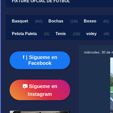
FIXTURE OFCIAL DE FUTBOL
Basquet
Bochas
Boxeo
(663)
(136)
(81)
Pelota Paleta
Tenis
voley
(31)
(230)
(45)
miércoles, 30 de
f | Sígueme en
Facebook
📷 Sígueme en
Instagram