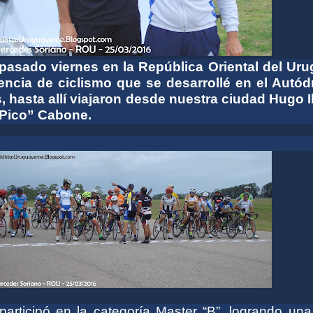
 pasado viernes en la República Oriental del Uru
ncia de ciclismo que se desarrollé
en el Autó
s
, hasta allí viajaron desde nuestra ciudad Hugo I
“Pico” Cabone.
participó en la categoría Master “B”, logrando una