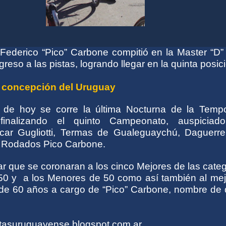
 Federico “Pico” Carbone compitió en la Master “D”
greso a las pistas, logrando llegar en la quinta posic
 concepción del Uruguay
 de hoy se corre la última Nocturna de la Temp
finalizando el quinto Campeonato, auspiciad
ar Gugliotti, Termas de Gualeguaychú, Daguerre
 Rodados Pico Carbone.
r que se coronaran a los cinco Mejores de las cate
0 y a los Menores de 50 como así también al mej
de 60 años a cargo de “Pico” Carbone, nombre de 
istasuruguayense.blogspot.com.ar