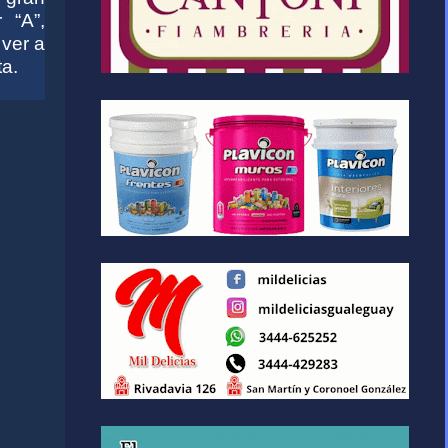
 “A”,
 ver a
ta.