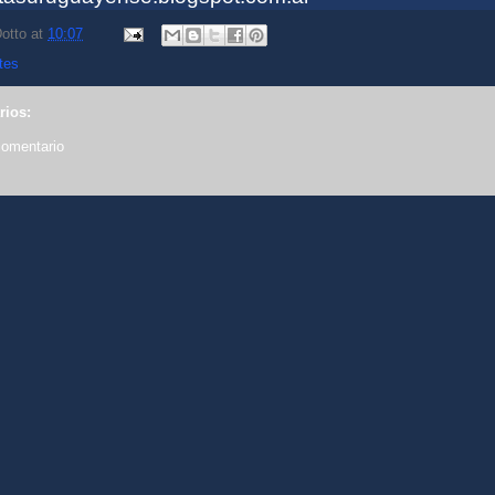
otto
at
10:07
tes
rios:
comentario