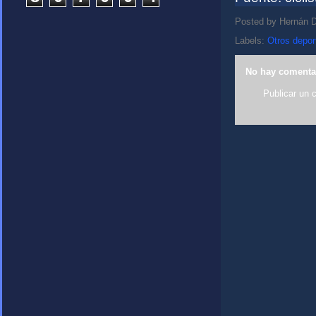
Posted by
Hernán D
Labels:
Otros depor
No hay comenta
Publicar un 