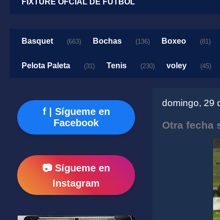
FIXTURE OFCIAL DE FUTBOL
Basquet
Bochas
Boxeo
(663)
(136)
(81)
Pelota Paleta
Tenis
voley
(31)
(230)
(45)
domingo, 29 
f | Sígueme en
Facebook
Otra fecha 
📷 Sígueme en
Instagram