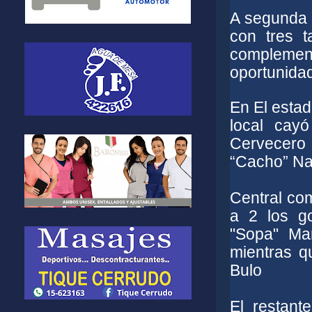
A segunda 
con tres t
compleme
oportunidad
En El esta
local cay
Cervecero 
“Cacho” Na
Central com
a 2 los go
"Sopa" Mar
mientras q
Bulo
El restant