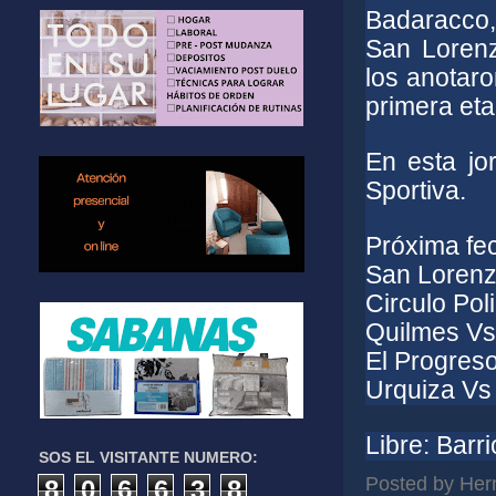
Badaracco, 
San Lorenz
los anotar
primera eta
En esta jo
Sportiva.
Próxima fe
San Lorenz
Circulo Pol
Quilmes Vs.
El Progres
Urquiza Vs 
Libre: Barr
SOS EL VISITANTE NUMERO:
Posted by
Her
8
0
6
6
3
8