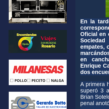
En la tar
correspon
Oficial en
Sociedad 
empates, c
marcándos
en canch
Enrique C
dos encue
A primera h
superó 3 a
Brian Sotel
penal anotó