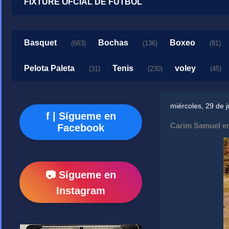
FIXTURE OFCIAL DE FUTBOL
Basquet
Bochas
Boxeo
(663)
(136)
(81)
Pelota Paleta
Tenis
voley
(31)
(230)
(45)
miércoles, 29 de 
f | Sígueme en
Carim Samuel en
Facebook
📷 Sígueme en
Instagram