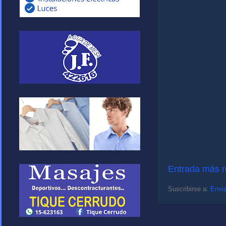
Entrada más r
Suscribirse a:
Envia