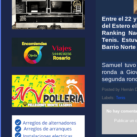
Entre el 22 
del Estero e
Ranking Na
Tenis. Estu
Barrio Norte
Samuel tuvo
ronda a Gio
segunda rond
Posted by
Hernán D
Labels:
Tenis
No hay comenta
Publicar un 