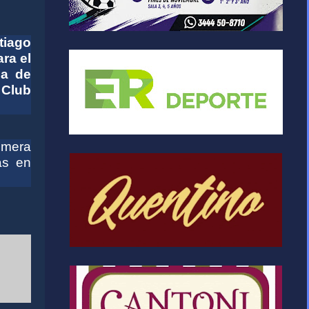
tiago
ra el
na de
 Club
imera
as en