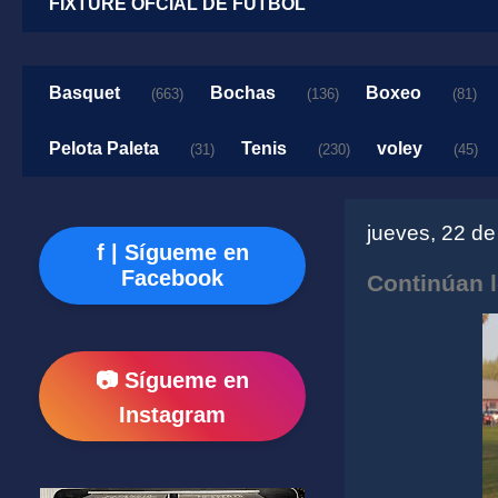
FIXTURE OFCIAL DE FUTBOL
Basquet
Bochas
Boxeo
(663)
(136)
(81)
Pelota Paleta
Tenis
voley
(31)
(230)
(45)
jueves, 22 d
f | Sígueme en
Facebook
Continúan l
📷 Sígueme en
Instagram