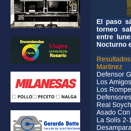
El paso s
torneo sa
entre lun
Nocturno e
Resultados 
Martinez
Defensor 
Los Amigos
Los Rompe 
Defensores
Real Soych
Asado Con 
La Solís 2
Desamparad