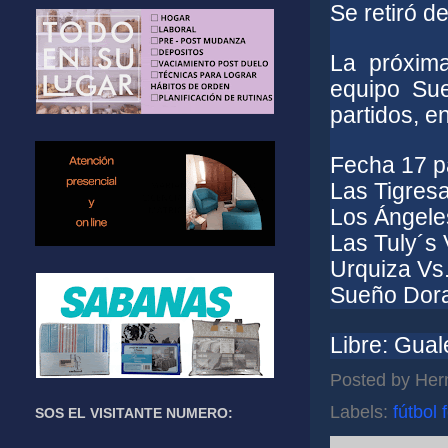
Se retiró de
La próxima
equipo Sue
partidos, e
Fecha 17 p
Las Tigresa
Los Ángeles
Las Tuly´s 
Urquiza Vs
Sueño Dora
Libre: Gua
Posted by
Her
Labels:
fútbol
SOS EL VISITANTE NUMERO: