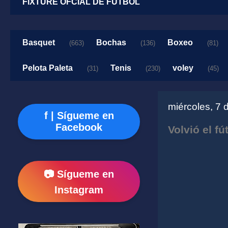
FIXTURE OFCIAL DE FUTBOL
Basquet
Bochas
Boxeo
(663)
(136)
(81)
Pelota Paleta
Tenis
voley
(31)
(230)
(45)
miércoles, 7 
f | Sígueme en
Facebook
Volvió el f
📷 Sígueme en
Instagram