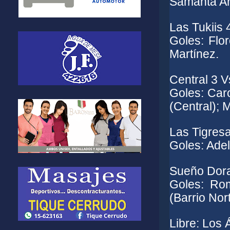
Samanta Ar
Las Tukiis 
Goles: Flo
Martínez.
Central 3 V
Goles: Caro
(Central); 
Las Tigresa
Goles: Adel
Sueño Dora
Goles: Ro
(Barrio Nort
Libre: Los 