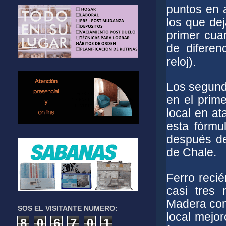
puntos en a
los que dej
primer cua
de difere
reloj).
Los segundo
en el prime
local en at
esta fórmu
después de
de Chale.
Ferro recié
casi tres
Madera con 
SOS EL VISITANTE NUMERO:
local mejor
8
0
6
7
0
1