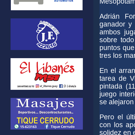
Mesopotam
Adrián Fo
ganador y 
ambos juga
sobre todo
puntos que
tres los ma
En el arran
tarea de V
pintada (1
juego inte
se alejaron 
Pero el úl
con los ap
solidez en 