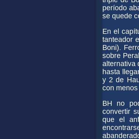
período aba
se quede co
En el capít
tanteador e
Boni). Fer
sobre Pera
alternativa
hasta llega
y 2 de Hau
con menos d
BH no pod
convertir 
que el anf
encontrar
abanderado