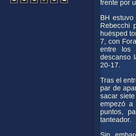
frente por 
BH estuvo 
Rebecchi p
huésped tom
7, con Fora
entre los
descanso l
20-17.
Tras el ent
par de apar
sacar siete
empezó a 
puntos, pa
tanteador.
Sin embar