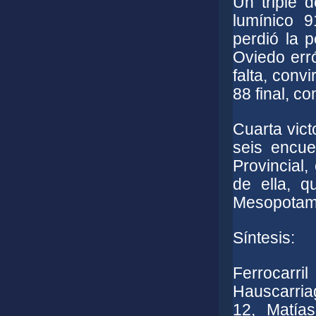
Un triple 
lumínico 
perdió la p
Oviedo erró 
falta, convi
88 final, c
Cuarta vict
seis encue
Provincial,
de ella, 
Mesopotami
Síntesis:
Ferrocarri
Hauscarria
12, Matía