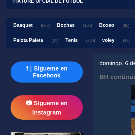
FIXTURE OFCIAL DE FUTBOL
Basquet
Bochas
Boxeo
(663)
(136)
(81)
Pelota Paleta
Tenis
voley
(31)
(230)
(45)
domingo, 6 d
f | Sígueme en
Facebook
BH continúa
📷 Sígueme en
Instagram