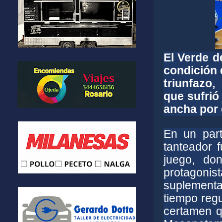
El Verde d
condición d
triunfazo
que sufrió
ancha por 
En un part
tanteador 
juego, don
protagonist
suplementa
tiempo regu
certamen q