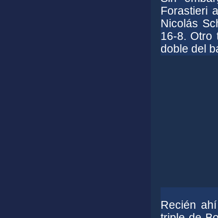
Forastieri
Nicolás Sc
16-8. Otro 
doble del b
Recién ahí
triple de B