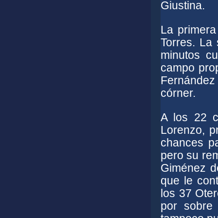
Giustina.
La primera 
Torres. La 
minutos c
campo prop
Fernández p
córner.
A los 22 
Lorenzo, p
chances pa
pero su rem
Giménez de
que le con
los 37 Oter
por sobre