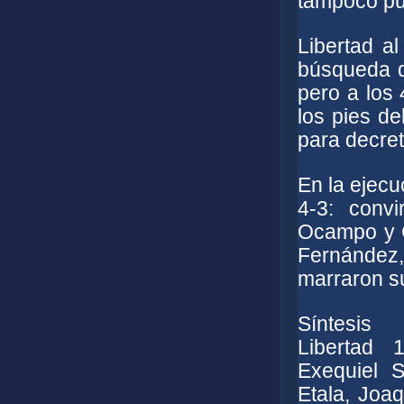
tampoco pud
Libertad a
búsqueda d
pero a los 
los pies d
para decret
En la ejecu
4-3: convi
Ocampo y C
Fernández
marraron su
Síntesis
Libertad 
Exequiel S
Etala, Joa