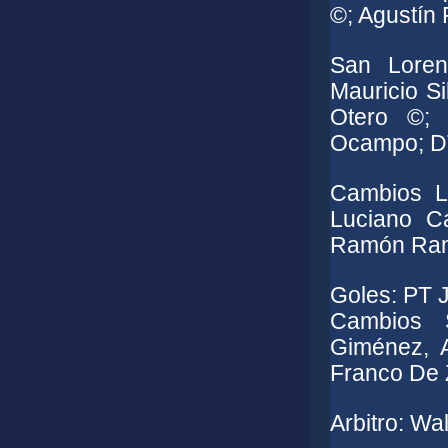
©; Agustín 
San Loren
Mauricio Si
Otero ©; 
Ocampo; DT
Cambios Li
Luciano C
Ramón Ram
Goles: PT 
Cambios 
Giménez, A
Franco De 
Arbitro: Wa