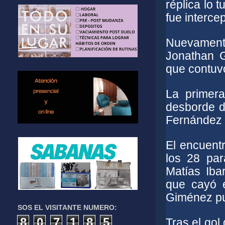
réplica lo 
fue interc
Nuevament
Jonathan 
que contuvo
La primer
desborde d
Fernández 
El encuent
los 28 par
Matías Iba
que cayó e
Giménez pu
SOS EL VISITANTE NUMERO:
8
0
7
1
8
5
Tras el gol