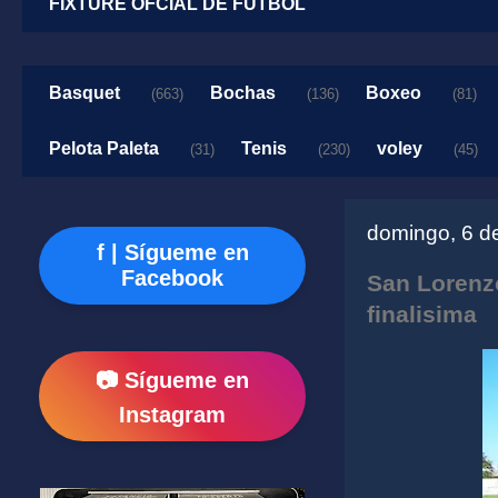
FIXTURE OFCIAL DE FUTBOL
Basquet
Bochas
Boxeo
(663)
(136)
(81)
Pelota Paleta
Tenis
voley
(31)
(230)
(45)
domingo, 6 d
f | Sígueme en
Facebook
San Lorenz
finalisima
📷 Sígueme en
Instagram