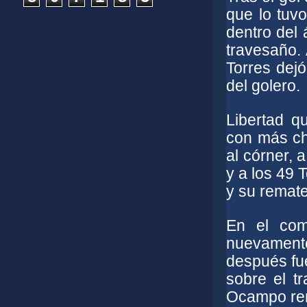
que lo tuv
dentro del 
travesaño.
Torres dej
del golero.
Libertad q
con más ch
al córner, 
y a los 49 
y su remate
En el com
nuevamente
después fu
sobre el t
Ocampo rem